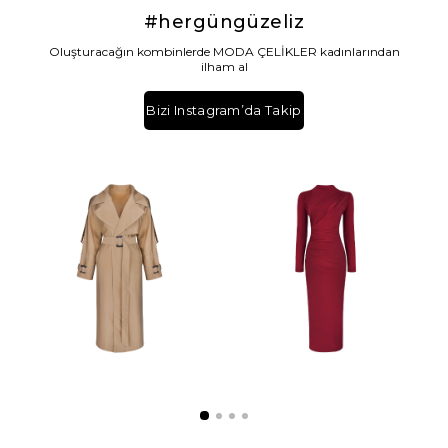
#hergüngüzeliz
Oluşturacağın kombinlerde MODA ÇELİKLER kadınlarından
ilham al
Bizi Instagram’da Takip
Et