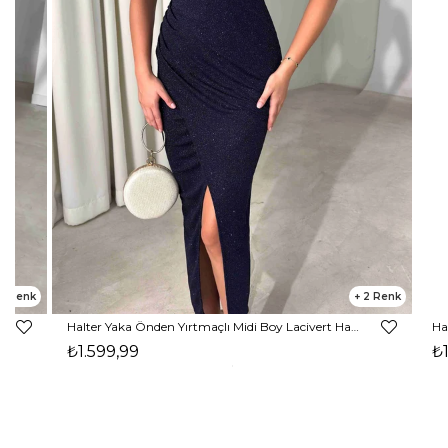
2
2
Halter Yaka Önden Yırtmaçlı Midi Boy Kahverengi Hasre Kadın Elbise 26Y502
₺1.599,99
₺