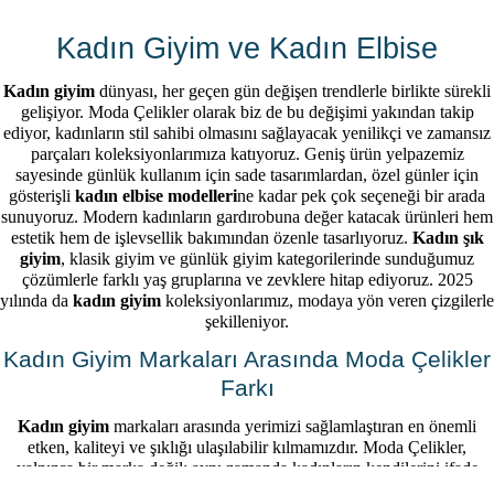
Kadın Giyim ve Kadın Elbise
Kadın giyim
dünyası, her geçen gün değişen trendlerle birlikte sürekli
gelişiyor. Moda Çelikler olarak biz de bu değişimi yakından takip
2
ediyor, kadınların stil sahibi olmasını sağlayacak yenilikçi ve zamansız
Önü Diğmeli Aksesuar Detaylı İkili Yuka Kadın Takım 26Y499
Halter Yaka Önden Yırtmaçlı Midi Boy Bordo Hasre Kadın Elbise 26Y502
parçaları koleksiyonlarımıza katıyoruz. Geniş ürün yelpazemiz
sayesinde günlük kullanım için sade tasarımlardan, özel günler için
₺1.599,99
₺2.449,99
gösterişli
kadın elbise modelleri
ne kadar pek çok seçeneği bir arada
sunuyoruz. Modern kadınların gardırobuna değer katacak ürünleri hem
estetik hem de işlevsellik bakımından özenle tasarlıyoruz.
Kadın şık
giyim
, klasik giyim ve günlük giyim kategorilerinde sunduğumuz
çözümlerle farklı yaş gruplarına ve zevklere hitap ediyoruz. 2025
yılında da
kadın giyim
koleksiyonlarımız, modaya yön veren çizgilerle
şekilleniyor.
Kadın Giyim Markaları Arasında Moda Çelikler
Farkı
Kadın giyim
markaları arasında yerimizi sağlamlaştıran en önemli
etken, kaliteyi ve şıklığı ulaşılabilir kılmamızdır. Moda Çelikler,
yalnızca bir marka değil; aynı zamanda kadınların kendilerini ifade
edebileceği bir stil dünyasıdır. Tasarımlarımızda kullanılan