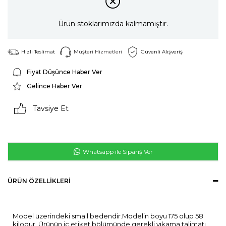
Ürün stoklarımızda kalmamıştır.
Hızlı Teslimat
Müşteri Hizmetleri
Güvenli Alışveriş
Fiyat Düşünce Haber Ver
Gelince Haber Ver
Tavsiye Et
Whatsapp ile Sipariş Ver
ÜRÜN ÖZELLIKLERI
Model üzerindeki small bedendir.Modelin boyu 175 olup 58
kilodur. Ürünün iç etiket bölümünde gerekli yıkama talimatı