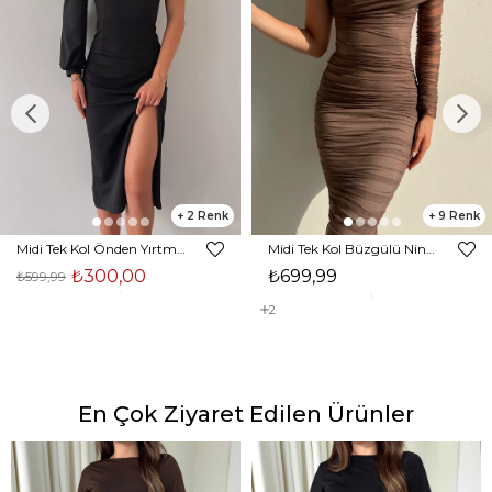
2
9
Midi Tek Kol Önden Yırtmaçlı Akira Kadın Siyah Elbise 22K000228
Midi Tek Kol Büzgülü Ninfe Kadın Vizon Tül Elbise 22K000524
₺300,00
₺699,99
₺599,99
2
En Çok Ziyaret Edilen Ürünler