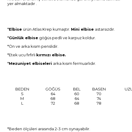
yer almaktadır .
*
Elbise
ürün Atlas Krep kumaştır.
Mini elbise
astarsızdır.
*
Günlük
elbise
göğüs pedli ve karpuz koldur.
*Ön ve arka kısım penslidir.
*Etek ucu fırfırlı
kırmızı elbise.
*
Mezuniyet elbiseleri
arka kısım fermuarlıdır.
BEDEN
GÖĞÜS
BEL
BASEN
UZ
S
64
60
70
M
68
64
74
L
72
68
78
*Beden ölçüleri arasında 2-3 cm oynayabilir.