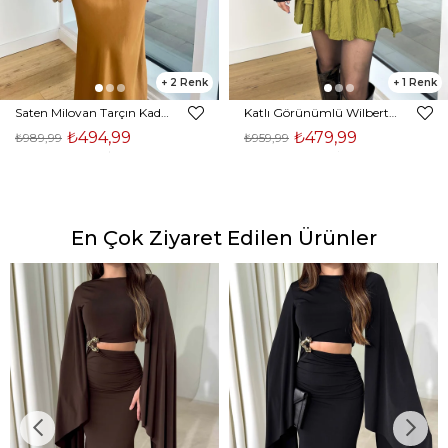
2
1
Saten Milovan Tarçın Kadın Etek 25K203
Katlı Görünümlü Wilberto Yeşil Kadın Mini Etek 25K153
₺494,99
₺479,99
₺989,99
₺959,99
En Çok Ziyaret Edilen Ürünler