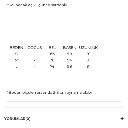
*Sol bacak açık, içi ince şardonlu.
BEDEN
GÖĞÜS
BEL
BASEN
UZUNLUK
S
-
66
90
91
M
-
70
94
91
L
-
74
98
91
*Beden ölçüleri arasında 2-3 cm oynama olabilir.
YORUMLAR
(0)