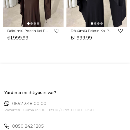
Dökümlü Pelerin Kol Pencere Detaylı Maxi Kahverengi Arlev Kadın Elbise 26Y511
Dökümlü Pelerin Kol Pencere Detaylı Maxi Siyah Arlev Kadın Elbise 26Y511
₺1.999,99
₺1.999,99
Yardıma mı ihtiyacın var?
0552 348 00 00
Pazartesi - Cuma 09:00 - 18:00 / C.tesi 09:00 - 13:30
0850 242 1205