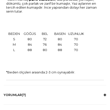
dökümlü, çok parlak ve zarif bir kumaştır, Yaz aylarının en
tercih edilen kumaşıdır. İnce yapısından dolayı her zaman
serin tutar.
BEDEN
GÖĞÜS
BEL
BASEN
UZUNLUK
S
80
72
80
70
M
84
76
84
70
L
88
80
88
70
*Beden ölçüleri arasında 2-3 cm oynayabilir.
YORUMLAR
(7)