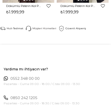
Dökümlü Pelerin Kol Pencere Detaylı Maxi Kahverengi Arlev Kadın Elbise 26Y511
Dökümlü Pelerin Kol Pencere Detaylı Maxi Siyah Arlev Kadın Elbise 26Y511
₺1.999,99
₺1.999,99
Hızlı Teslimat
Müşteri Hizmetleri
Güvenli Alışveriş
Yardıma mı ihtiyacın var?
0552 348 00 00
Pazartesi - Cuma 09:00 - 18:00 / C.tesi 09:00 - 13:30
0850 242 1205
Pazartesi - Cuma 09:00 - 18:30 / C.tesi 09:00 - 13:30