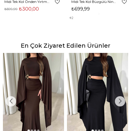
Midi Tek Kol Önden Yırtmaçlı Akira Kadın Siyah Elbise 22K000228
Midi Tek Kol Büzgülü Ninfe Kadın Vizon Tül Elbise 22K000524
₺300,00
₺699,99
₺599,99
2
En Çok Ziyaret Edilen Ürünler