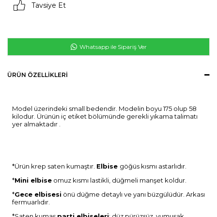
Tavsiye Et
Whatsapp ile Sipariş Ver
ÜRÜN ÖZELLIKLERI
Model üzerindeki small bedendir. Modelin boyu 175 olup 58
kilodur. Ürünün iç etiket bölümünde gerekli yıkama talimatı
yer almaktadır .
*Ürün krep saten kumaştır.
Elbise
göğüs kısmı astarlıdır.
*
Mini elbise
omuz kısmı lastikli, düğmeli manşet koldur.
*
Gece elbisesi
önü düğme detaylı ve yanı büzgülüdür. Arkası
fermuarlıdır.
*Saten kumaş
parti elbiseleri
; düz pürüzsüz, yumuşak,