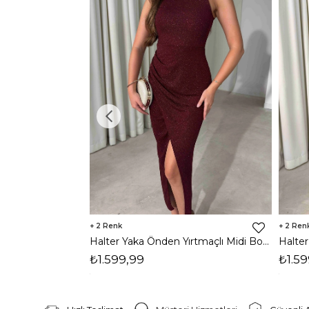
2
2
Halter Yaka Önden Yırtmaçlı Midi Boy Bordo Hasre Kadın Elbise 26Y502
₺1.599,99
₺1.59