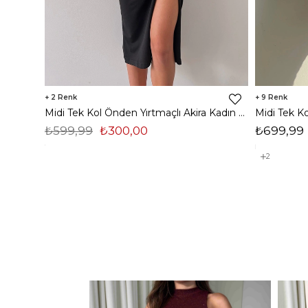
2
9
Midi Tek Kol Önden Yırtmaçlı Akira Kadın Siyah Elbise 22K000228
₺599,99
₺300,00
₺699,99
2