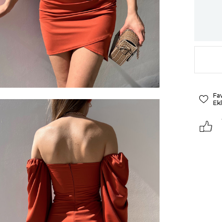
Fa
Ek