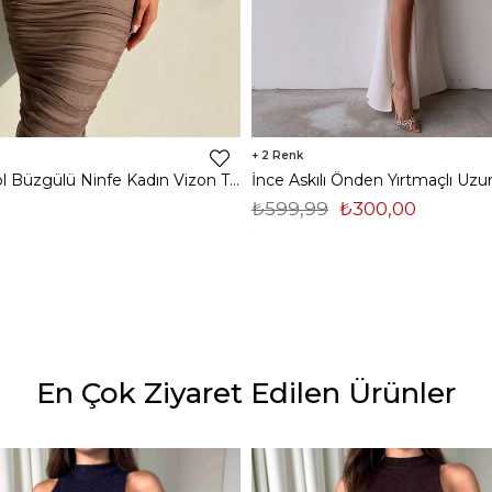
2
Midi Tek Kol Büzgülü Ninfe Kadın Vizon Tül Elbise 22K000524
₺599,99
₺300,00
En Çok Ziyaret Edilen Ürünler