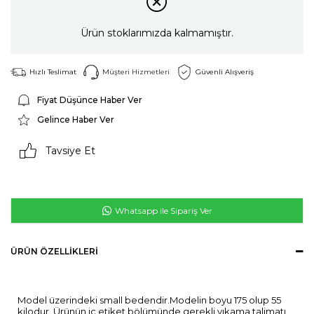
Ürün stoklarımızda kalmamıştır.
Hızlı Teslimat
Müşteri Hizmetleri
Güvenli Alışveriş
Fiyat Düşünce Haber Ver
Gelince Haber Ver
Tavsiye Et
Whatsapp ile Sipariş Ver
ÜRÜN ÖZELLIKLERI
Model üzerindeki small bedendir.Modelin boyu 175 olup 55
kilodur. Ürünün iç etiket bölümünde gerekli yıkama talimatı