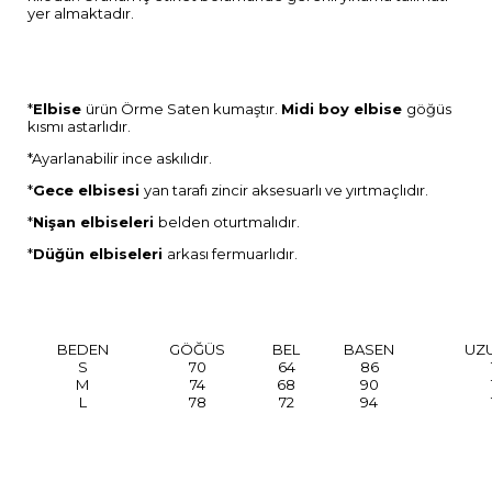
yer almaktadır.
*
Elbise
ürün Örme Saten kumaştır.
Midi boy elbise
göğüs
kısmı astarlıdır.
*Ayarlanabilir ince askılıdır.
*
Gece elbisesi
yan tarafı zincir aksesuarlı ve yırtmaçlıdır.
*
Nişan elbiseleri
belden oturtmalıdır.
*
D
üğün
elbiseleri
arkası fermuarlıdır.
BEDEN
GÖĞÜS
BEL
BASEN
UZ
S
70
64
86
M
74
68
90
L
78
72
94