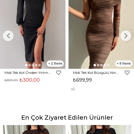
2
9
Midi Tek Kol Önden Yırtmaçlı Akira Kadın Siyah Elbise 22K000228
Midi Tek Kol Büzgülü Ninfe Kadın Vizon Tül Elbise 22K000524
₺300,00
₺699,99
₺599,99
2
En Çok Ziyaret Edilen Ürünler