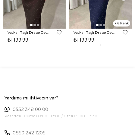
6
Vatkalı Taşlı Drape Detaylı Midi Boy Kahverengi Jesep Kadın Elbise 26Y282
Vatkalı Taşlı Drape Detaylı Midi Boy Lacivert Jesep Kadın Elbise 26Y282
₺1.199,99
₺1.199,99
Yardıma mı ihtiyacın var?
0552 348 00 00
Pazartesi - Cuma 09:00 - 18:00 / C.tesi 09:00 - 13:30
0850 242 1205