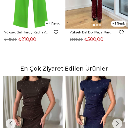
4
1
Yüksek Bel Hardy Kadın Yeşil Palazzo Pantolon 23K000407
Yüksek Bel Bol Paça Payetli Kenlar Bordo Kadın Pantolon 25K348
₺210,00
₺500,00
₺419,99
₺999,99
En Çok Ziyaret Edilen Ürünler