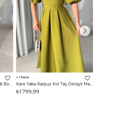
1
1
Halter Yaka Önden Yırtmaçlı Midi Boy Kahverengi Hasre Kadın Elbise 26Y502
Kare Yaka Karpuz Kol Taş Detaylı Maxi Yağ Yeşili Civo Kadın Elbise 206Y501
₺1.799,99
₺1.799,99