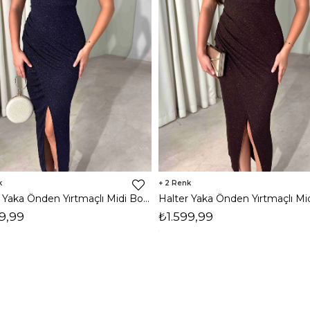
2
Halter Yaka Önden Yırtmaçlı Midi Boy Lacivert Hasre Kadın Elbise 26Y502
9,99
₺1.599,99