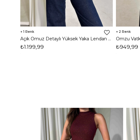
1
2
Açık Omuz Detaylı Yüksek Yaka Lendan Kahve Kadın bluz 26K026
₺1.199,99
₺949,99