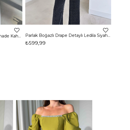
4
Parlak Boğazlı Drape Detaylı Ledila Siyah Kadın Bluz 26K150
Boğazlı Yanı Drape Detaylı Belmade Kahve Kadın Bluz 26K113
₺599,99
₺399,