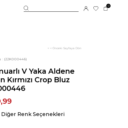
0
< < Önceki Sayfaya Dön
u
(22K000446)
uarlı V Yaka Aldene
n Kırmızı Crop Bluz
000446
,99
Diğer Renk Seçenekleri