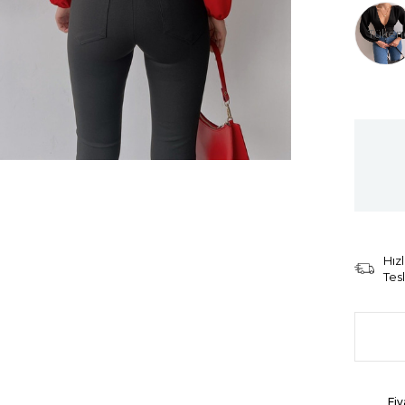
Tüken
Hızl
Tes
Fiy