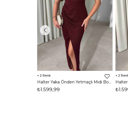
2
2
Halter Yaka Önden Yırtmaçlı Midi Boy Bordo Hasre Kadın Elbise 26Y502
₺1.599,99
₺1.59