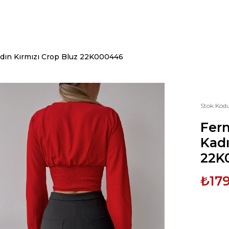
adın Kırmızı Crop Bluz 22K000446
Stok Kod
Ferm
Kadı
22K
₺179