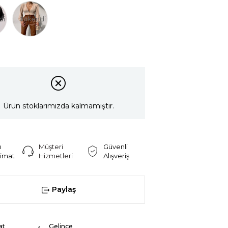
di
Tükendi
Ürün stoklarımızda kalmamıştır.
ı
Müşteri
Güvenli
limat
Hizmetleri
Alışveriş
Paylaş
at
Gelince