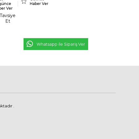
şünce
Haber Ver
ber Ver
Tavsiye
Et
Whatsapp ile Sipariş Ver
ktadır .