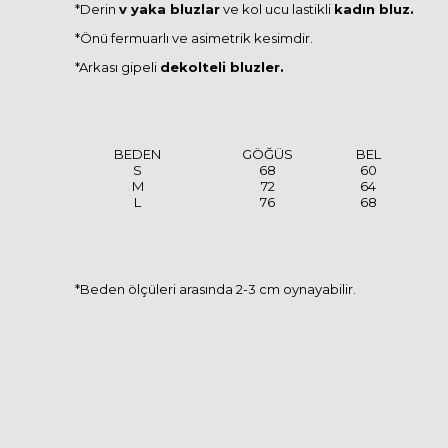
*Derin
v yaka bluzlar
ve kol ucu lastikli
kadın bluz.
*Önü fermuarlı ve asimetrik kesimdir.
*Arkası gipeli
dekolteli bluzler.
BEDEN
GÖĞÜS
BEL
S
68
60
M
72
64
L
76
68
*Beden ölçüleri arasında 2-3 cm oynayabilir.