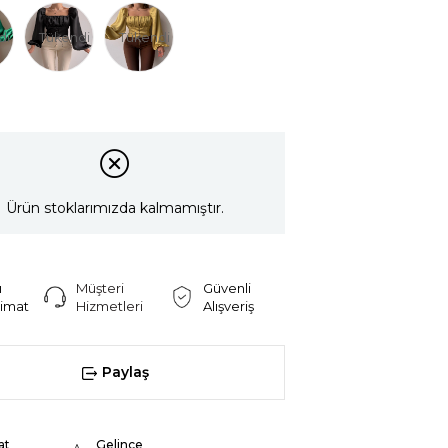
di
Tükendi
Tükendi
Ürün stoklarımızda kalmamıştır.
ı
Müşteri
Güvenli
limat
Hizmetleri
Alışveriş
Paylaş
at
Gelince