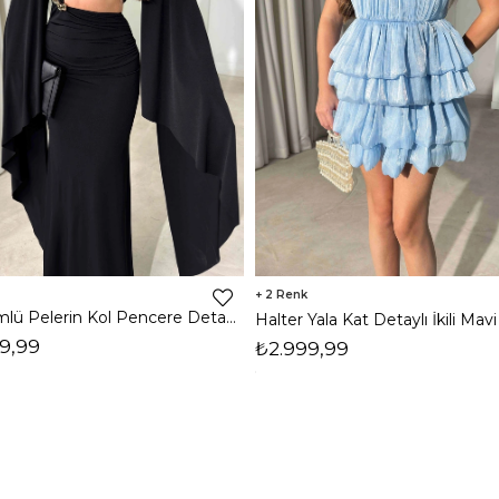
2
Dökümlü Pelerin Kol Pencere Detaylı Maxi Siyah Arlev Kadın Elbise 26Y511
9,99
₺2.999,99