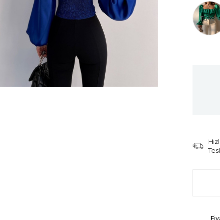
Tüken
Hızl
Tes
Fiy