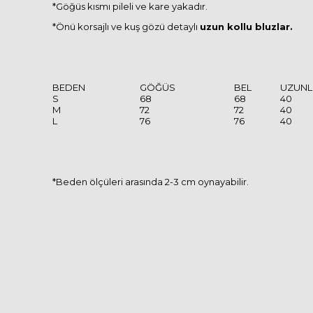
*Göğüs kısmı pileli ve kare yakadır.
*Önü korsajlı ve kuş gözü detaylı
uzun kollu bluzlar.
BEDEN
GÖĞÜS
BEL
UZUNL
S
68
68
40
M
72
72
40
L
76
76
40
*Beden ölçüleri arasında 2-3 cm oynayabilir.