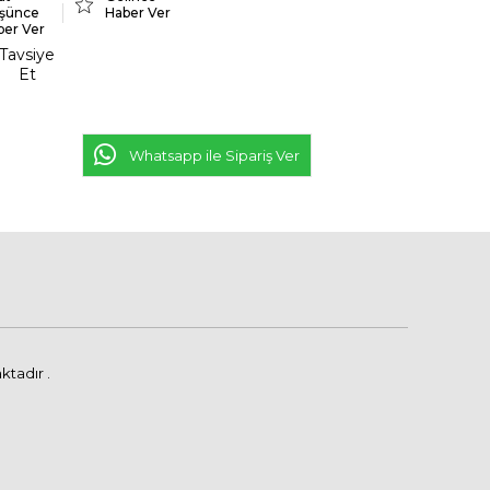
şünce
Haber Ver
ber Ver
Tavsiye
Et
Whatsapp ile Sipariş Ver
ktadır .