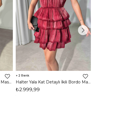
2
2
Halter Yala Kat Detaylı İkili Mavi Maso Kadın Takım 26Y505
Halter Yala Kat Detaylı İkili Bordo Maso Kadın Takım 26Y505
₺2.999,99
₺2.999,99