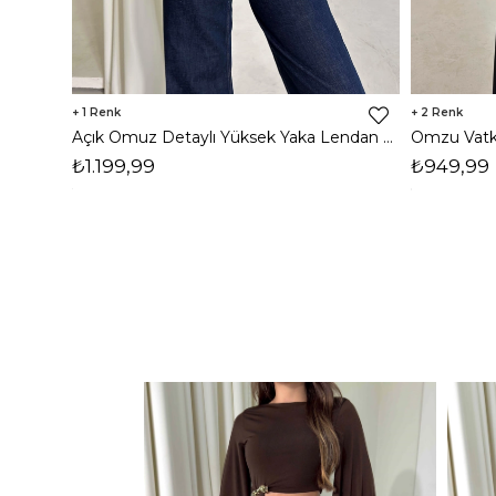
1
2
Açık Omuz Detaylı Yüksek Yaka Lendan Kahve Kadın bluz 26K026
₺1.199,99
₺949,99