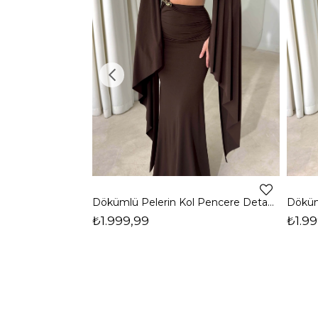
Dökümlü Pelerin Kol Pencere Detaylı Maxi Kahverengi Arlev Kadın Elbise 26Y511
₺1.999,99
₺1.99