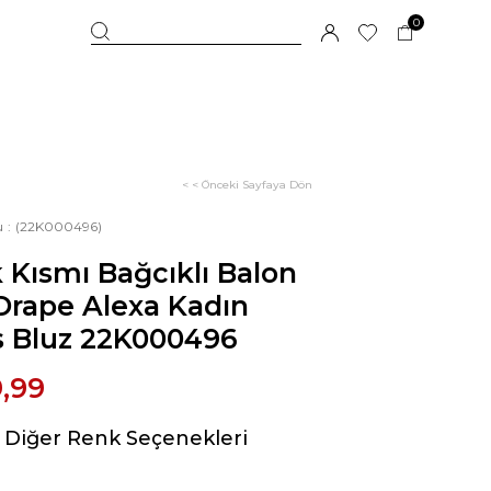
0
< < Önceki Sayfaya Dön
u
(22K000496)
 Kısmı Bağcıklı Balon
Drape Alexa Kadın
s Bluz 22K000496
,99
Diğer Renk Seçenekleri