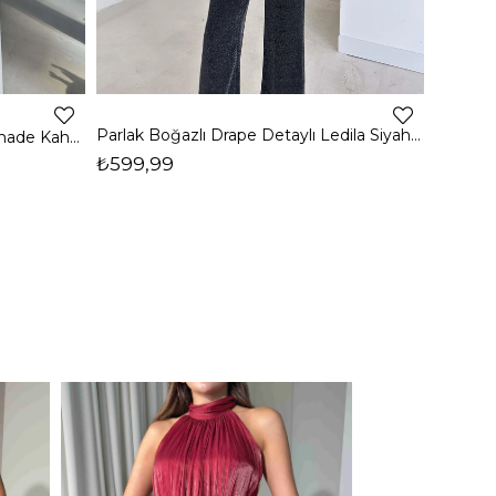
4
Parlak Boğazlı Drape Detaylı Ledila Siyah Kadın Bluz 26K150
Boğazlı Yanı Drape Detaylı Belmade Kahve Kadın Bluz 26K113
₺599,99
₺399,