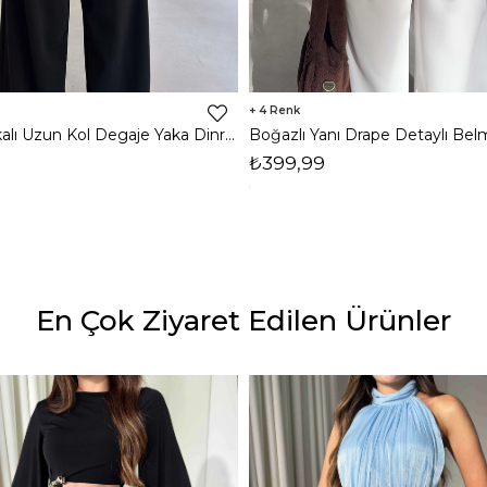
4
Omzu Vatkalı Uzun Kol Degaje Yaka Dinre Kadın Siyah Bluz 26K101
₺399,99
En Çok Ziyaret Edilen Ürünler