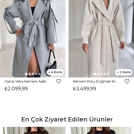
4
2
Geniş Yaka Kemerli Adel Gri Kadın Kaban 26K002
Kemerli Kolu Düğmeli Kruvaze Yaka Tayline Bej Kadın Kaban 26K104
₺2.099,99
₺3.499,99
En Çok Ziyaret Edilen Ürünler