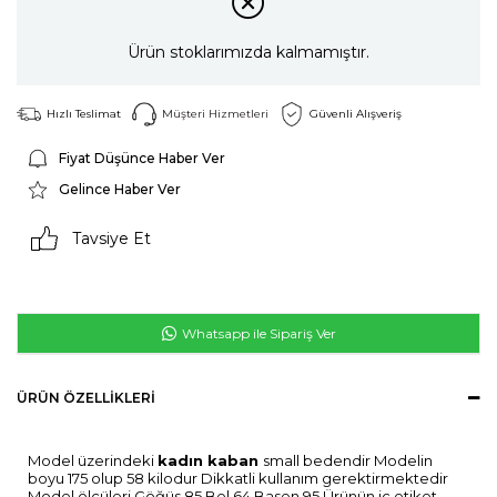
Ürün stoklarımızda kalmamıştır.
Hızlı Teslimat
Müşteri Hizmetleri
Güvenli Alışveriş
Fiyat Düşünce Haber Ver
Gelince Haber Ver
Tavsiye Et
Whatsapp ile Sipariş Ver
ÜRÜN ÖZELLIKLERI
Model üzerindeki
kadın kaban
small bedendir Modelin
boyu 175 olup 58 kilodur Dikkatli kullanım gerektirmektedir
Model ölçüleri Göğüs 85 Bel 64 Basen 95 Ürünün iç etiket