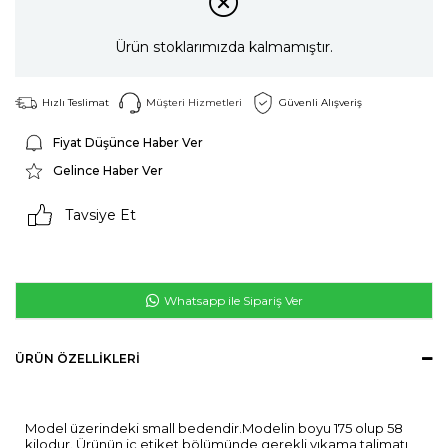
Ürün stoklarımızda kalmamıştır.
Hızlı Teslimat
Müşteri Hizmetleri
Güvenli Alışveriş
Fiyat Düşünce Haber Ver
Gelince Haber Ver
Tavsiye Et
Whatsapp ile Sipariş Ver
ÜRÜN ÖZELLIKLERI
Model üzerindeki small bedendir.Modelin boyu 175 olup 58
kilodur. Ürünün iç etiket bölümünde gerekli yıkama talimatı