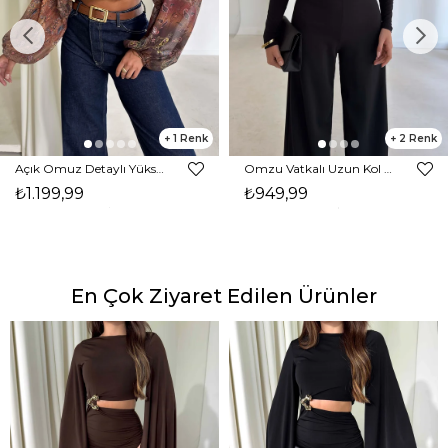
1
2
Açık Omuz Detaylı Yüksek Yaka Lendan Kahve Kadın bluz 26K026
Omzu Vatkalı Uzun Kol Degaje Yaka Dinre Kadın Siyah Bluz 26K101
₺1.199,99
₺949,99
En Çok Ziyaret Edilen Ürünler