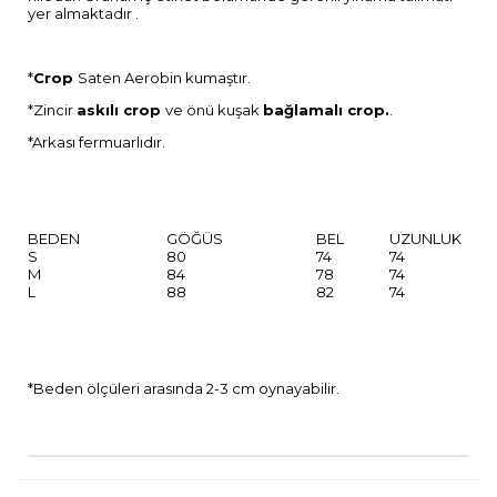
yer almaktadır .
*
Crop
Saten Aerobin kumaştır.
*Zincir
askılı crop
ve önü kuşak
bağlamalı crop.
.
*Arkası fermuarlıdır.
BEDEN
GÖĞÜS
BEL
UZUNLUK
S
80
74
74
M
84
78
74
L
88
82
74
*Beden ölçüleri arasında 2-3 cm oynayabilir.