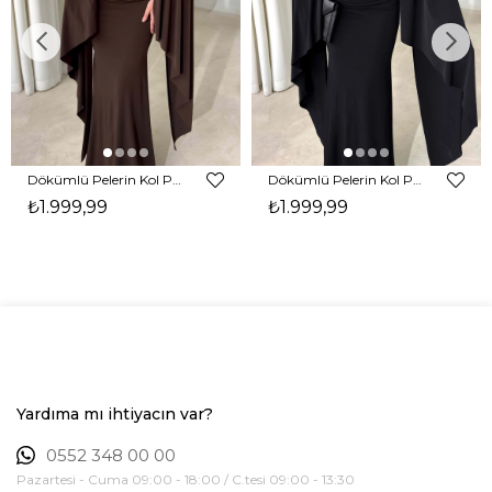
Dökümlü Pelerin Kol Pencere Detaylı Maxi Kahverengi Arlev Kadın Elbise 26Y511
Dökümlü Pelerin Kol Pencere Detaylı Maxi Siyah Arlev Kadın Elbise 26Y511
₺1.999,99
₺1.999,99
Yardıma mı ihtiyacın var?
0552 348 00 00
Pazartesi - Cuma 09:00 - 18:00 / C.tesi 09:00 - 13:30