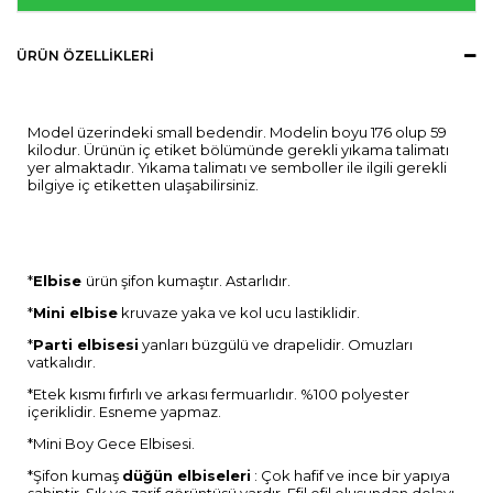
ÜRÜN ÖZELLIKLERI
Model üzerindeki small bedendir. Modelin boyu 176 olup 59
kilodur. Ürünün iç etiket bölümünde gerekli yıkama talimatı
yer almaktadır. Yıkama talimatı ve semboller ile ilgili gerekli
bilgiye iç etiketten ulaşabilirsiniz.
*
Elbise
ürün şifon kumaştır. Astarlıdır.
*
Mini elbise
kruvaze yaka ve kol ucu lastiklidir.
*
Parti elbisesi
yanları büzgülü ve drapelidir. Omuzları
vatkalıdır.
*Etek kısmı fırfırlı ve arkası fermuarlıdır. %100 polyester
içeriklidir. Esneme yapmaz.
*Mini Boy Gece Elbisesi.
*Şifon kumaş
düğün elbiseleri
: Çok hafif ve ince bir yapıya