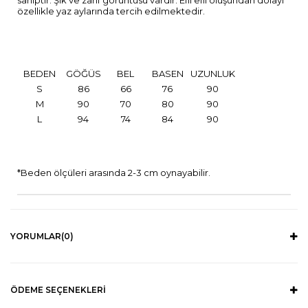
sahiptir. Şık ve zarif görüntüsü vardır. Efil efil oluşundan dolayı
özellikle yaz aylarında tercih edilmektedir.
BEDEN
GÖĞÜS
BEL
BASEN
UZUNLUK
S
86
66
76
90
M
90
70
80
90
L
94
74
84
90
*Beden ölçüleri arasında 2-3 cm oynayabilir.
YORUMLAR
(0)
ÖDEME SEÇENEKLERI