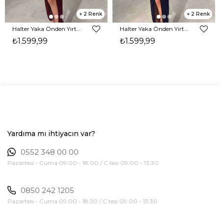
2
2
Halter Yaka Önden Yırtmaçlı Midi Boy Bordo Hasre Kadın Elbise 26Y502
Halter Yaka Önden Yırtmaçlı Midi Boy Lacivert Hasre Kadın Elbise 26Y502
₺1.599,99
₺1.599,99
Yardıma mı ihtiyacın var?
0552 348 00 00
Pazartesi - Cuma 09:00 - 18:00 / C.tesi 09:00 - 13:30
0850 242 1205
Pazartesi - Cuma 09:00 - 18:30 / C.tesi 09:00 - 13:30