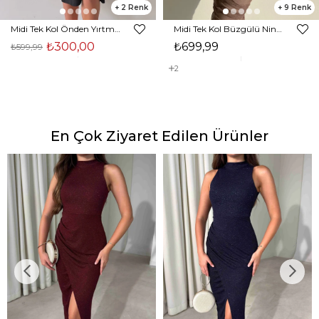
2
9
Midi Tek Kol Önden Yırtmaçlı Akira Kadın Siyah Elbise 22K000228
Midi Tek Kol Büzgülü Ninfe Kadın Vizon Tül Elbise 22K000524
₺300,00
₺699,99
₺599,99
2
En Çok Ziyaret Edilen Ürünler