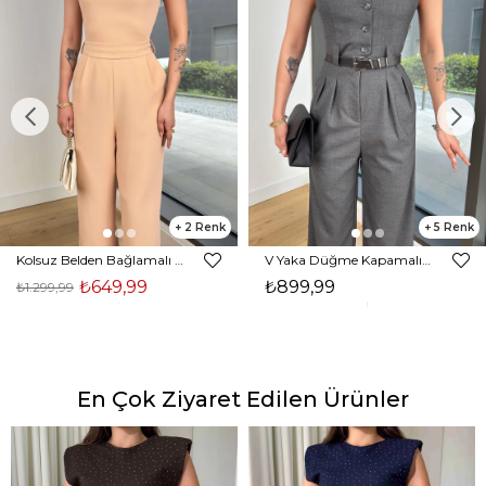
2
5
Kolsuz Belden Bağlamalı Tırast Taş Kadın Tulum 25Y272
V Yaka Düğme Kapamalı Beli Kemerli Pens Detaylı Bol Paça Velvıt Antrasit Kadın Tulum 25Y116
₺649,99
₺899,99
₺1.299,99
En Çok Ziyaret Edilen Ürünler