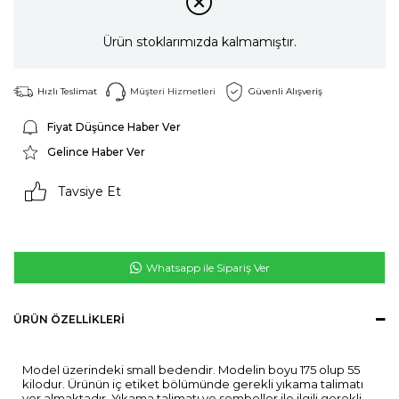
Ürün stoklarımızda kalmamıştır.
Hızlı Teslimat
Müşteri Hizmetleri
Güvenli Alışveriş
Fiyat Düşünce Haber Ver
Gelince Haber Ver
Tavsiye Et
Whatsapp ile Sipariş Ver
ÜRÜN ÖZELLIKLERI
Model üzerindeki small bedendir. Modelin boyu 175 olup 55
kilodur. Ürünün iç etiket bölümünde gerekli yıkama talimatı
yer almaktadır. Yıkama talimatı ve semboller ile ilgili gerekli