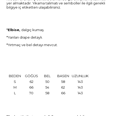
yer almaktadır. Yıkama talimatı ve semboller ile ilgili gerekli
bilgiye iç etiketten ulaşabilirsiniz.
*
Elbise,
dalgıç kumaş.
*Yanları drape detaylı.
*Yırtmaç ve bel detayı mevcut.
BEDEN
GÖĞÜS
BEL
BASEN
UZUNLUK
S
62
50
58
143
M
66
54
62
143
L
70
58
66
143