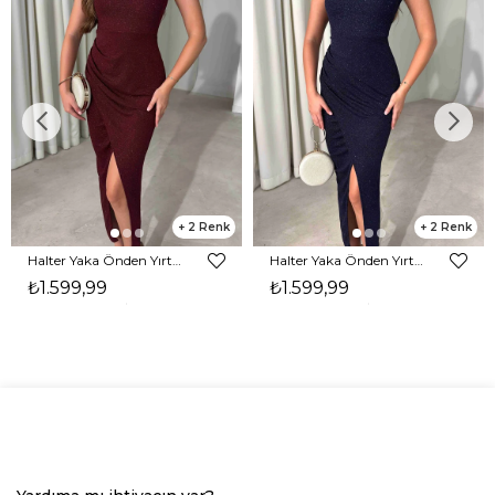
2
2
Halter Yaka Önden Yırtmaçlı Midi Boy Bordo Hasre Kadın Elbise 26Y502
Halter Yaka Önden Yırtmaçlı Midi Boy Lacivert Hasre Kadın Elbise 26Y502
₺1.599,99
₺1.599,99