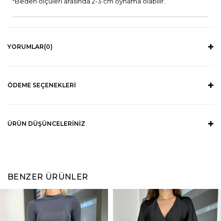
*Beden ölçüleri arasında 2-3 cm oynama olabilir.
YORUMLAR
(0)
ÖDEME SEÇENEKLERI
ÜRÜN DÜŞÜNCELERINIZ
BENZER ÜRÜNLER