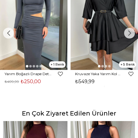
1
5
Yarım Boğazlı Drape Detaylı Beli Pencere Detaylı Andriel Kadın Füme Elbise 24k205
Kruvaze Yaka Yarım Kol Eteği Volanlı Kadın Siyah Saten Mini Elbise 24Y300
₺250,00
₺549,99
₺499,99
En Çok Ziyaret Edilen Ürünler