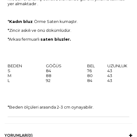
yer almaktadır .
*
Kadın bluz
Örme Saten kumaştır.
*Zincir askılı ve önü dökümlüdür.
*Arkası fermuarlı
saten bluzler.
BEDEN
GÖĞÜS
BEL
UZUNLUK
S
84
76
43
M
88
80
43
L
92
84
43
*Beden ölçüleri arasında 2-3 cm oynayabilir.
YORUMLAR
(0)