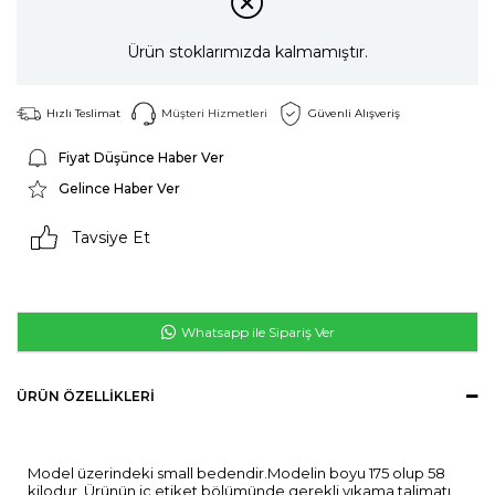
Ürün stoklarımızda kalmamıştır.
Hızlı Teslimat
Müşteri Hizmetleri
Güvenli Alışveriş
Fiyat Düşünce Haber Ver
Gelince Haber Ver
Tavsiye Et
Whatsapp ile Sipariş Ver
ÜRÜN ÖZELLIKLERI
Model üzerindeki small bedendir.Modelin boyu 175 olup 58
kilodur. Ürünün iç etiket bölümünde gerekli yıkama talimatı