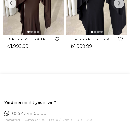
Dökümlü Pelerin Kol Pencere Detaylı Maxi Kahverengi Arlev Kadın Elbise 26Y511
Dökümlü Pelerin Kol Pencere Detaylı Maxi Siyah Arlev Kadın Elbise 26Y511
₺1.999,99
₺1.999,99
Yardıma mı ihtiyacın var?
0552 348 00 00
Pazartesi - Cuma 09:00 - 18:00 / C.tesi 09:00 - 13:30