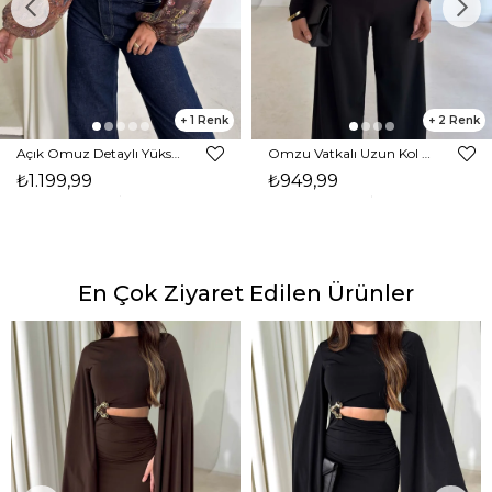
1
2
Açık Omuz Detaylı Yüksek Yaka Lendan Kahve Kadın bluz 26K026
Omzu Vatkalı Uzun Kol Degaje Yaka Dinre Kadın Siyah Bluz 26K101
₺1.199,99
₺949,99
En Çok Ziyaret Edilen Ürünler