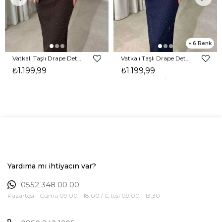
6
Vatkalı Taşlı Drape Detaylı Midi Boy Kahverengi Jesep Kadın Elbise 26Y282
Vatkalı Taşlı Drape Detaylı Midi Boy Lacivert Jesep Kadın Elbise 26Y282
₺1.199,99
₺1.199,99
Yardıma mı ihtiyacın var?
0552 348 00 00
Pazartesi - Cuma 09:00 - 18:00 / C.tesi 09:00 - 13:30