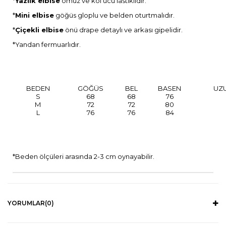
*
Yazlık elbise
omuz ve kol ucu lastiklidir.
*
Mini elbise
göğüs gloplu ve belden oturtmalıdır.
*
Çiçekli elbise
önü drape detaylı ve arkası gipelidir.
*Yandan fermuarlıdır.
BEDEN
GÖĞÜS
BEL
BASEN
UZ
S
68
68
76
M
72
72
80
L
76
76
84
*Beden ölçüleri arasında 2-3 cm oynayabilir.
YORUMLAR
(0)