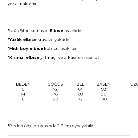
yer almaktadır .
*Ürün Şifon kumaştır.
Elbise
astarlıdır.
*
Yazlık elbise
kruvaze yakadır.
*
Midi boy elbise
kol ucu lastiklidir.
*
Kırmızı elbise
yırtmaçlı ve arkası fermuarlıdır.
BEDEN
GÖĞÜS
BEL
BASEN
UZ
S
72
64
92
M
76
68
96
L
80
72
100
*Beden ölçüleri arasında 2-3 cm oynayabilir.