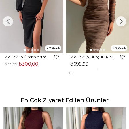
2
9
Midi Tek Kol Önden Yırtmaçlı Akira Kadın Siyah Elbise 22K000228
Midi Tek Kol Büzgülü Ninfe Kadın Vizon Tül Elbise 22K000524
₺300,00
₺699,99
₺599,99
2
En Çok Ziyaret Edilen Ürünler