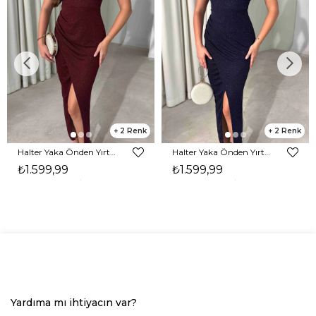
2
2
Halter Yaka Önden Yırtmaçlı Midi Boy Bordo Hasre Kadın Elbise 26Y502
Halter Yaka Önden Yırtmaçlı Midi Boy Lacivert Hasre Kadın Elbise 26Y502
₺1.599,99
₺1.599,99
Yardıma mı ihtiyacın var?