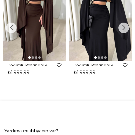
Dökümlü Pelerin Kol Pencere Detaylı Maxi Kahverengi Arlev Kadın Elbise 26Y511
Dökümlü Pelerin Kol Pencere Detaylı Maxi Siyah Arlev Kadın Elbise 26Y511
₺1.999,99
₺1.999,99
Yardıma mı ihtiyacın var?