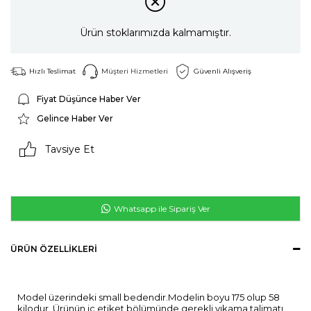
Ürün stoklarımızda kalmamıştır.
Hızlı Teslimat
Müşteri Hizmetleri
Güvenli Alışveriş
Fiyat Düşünce Haber Ver
Gelince Haber Ver
Tavsiye Et
Whatsapp ile Sipariş Ver
ÜRÜN ÖZELLIKLERI
Model üzerindeki small bedendir.Modelin boyu 175 olup 58
kilodur. Ürünün iç etiket bölümünde gerekli yıkama talimatı