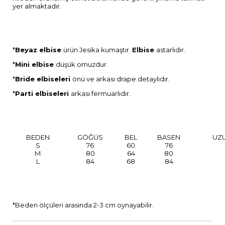
yer almaktadır.
*
Beyaz
elbise
ürün Jesika kumaştır.
Elbise
astarlıdır.
*
Mini elbise
düşük omuzdur.
*
Bride elbiseleri
önü ve arkası drape detaylıdır.
*
Parti
elbiseleri
arkası fermuarlıdır.
BEDEN
GÖĞÜS
BEL
BASEN
UZ
S
76
60
76
M
80
64
80
L
84
68
84
*Beden ölçüleri arasında 2-3 cm oynayabilir.