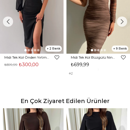
2
9
Midi Tek Kol Önden Yırtmaçlı Akira Kadın Siyah Elbise 22K000228
Midi Tek Kol Büzgülü Ninfe Kadın Vizon Tül Elbise 22K000524
₺300,00
₺699,99
₺599,99
2
En Çok Ziyaret Edilen Ürünler