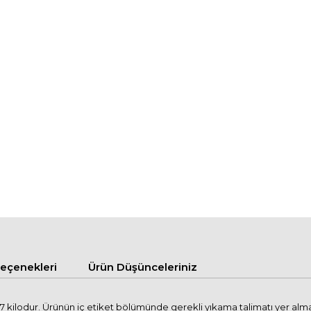
çenekleri
Ürün Düşünceleriniz
kilodur. Ürünün iç etiket bölümünde gerekli yıkama talimatı yer almakta