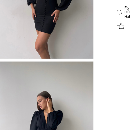
Fiy
Dü
Ha