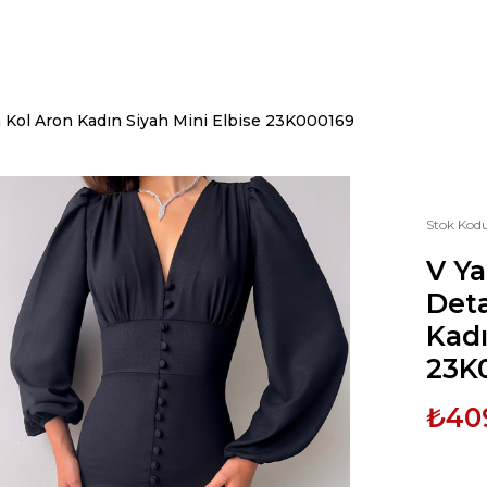
 Kol Aron Kadın Siyah Mini Elbise 23K000169
Stok Kod
V Y
Deta
Kadı
23K
₺40