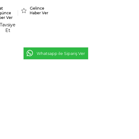
at
Gelince
şünce
Haber Ver
ber Ver
Tavsiye
Et
Whatsapp ile Sipariş Ver