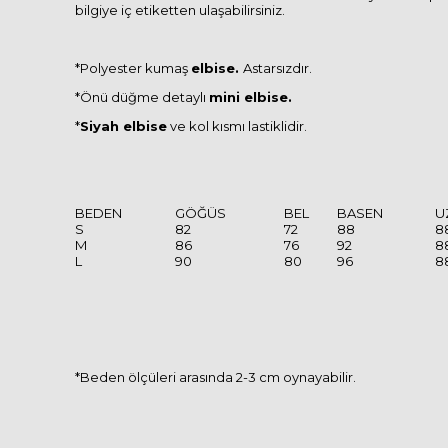
bilgiye iç etiketten ulaşabilirsiniz.
*Polyester kumaş
elbise.
Astarsızdır.
*Önü düğme detaylı
mini elbise.
*
Siyah elbise
ve kol kısmı lastiklidir.
BEDEN
GÖĞÜS
BEL
BASEN
U
S
82
72
88
8
M
86
76
92
8
L
90
80
96
8
*Beden ölçüleri arasında 2-3 cm oynayabilir.