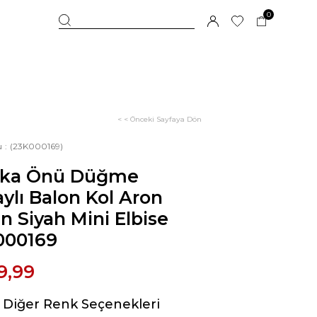
0
< < Önceki Sayfaya Dön
u
(23K000169)
aka Önü Düğme
ylı Balon Kol Aron
n Siyah Mini Elbise
000169
9,99
Diğer Renk Seçenekleri