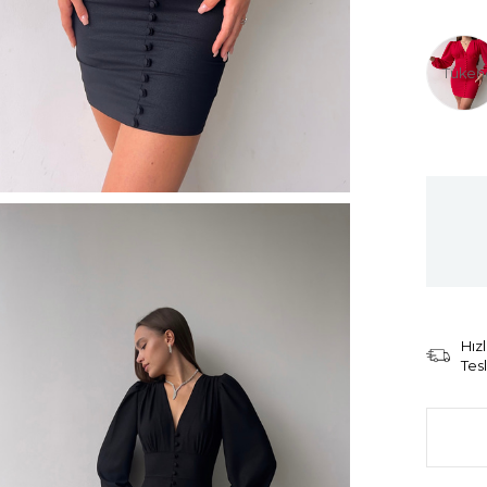
Tüken
Hızl
Tes