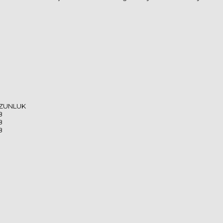
ZUNLUK
8
8
8