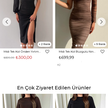
2
9
Midi Tek Kol Önden Yırtmaçlı Akira Kadın Siyah Elbise 22K000228
Midi Tek Kol Büzgülü Ninfe Kadın Vizon Tül Elbise 22K000524
₺300,00
₺699,99
₺599,99
2
En Çok Ziyaret Edilen Ürünler