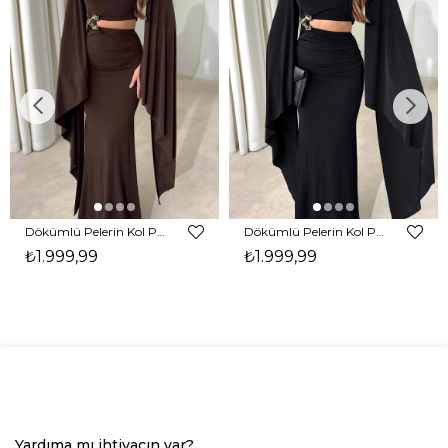
Dökümlü Pelerin Kol Pencere Detaylı Maxi Kahverengi Arlev Kadın Elbise 26Y511
Dökümlü Pelerin Kol Pencere Detaylı Maxi Siyah Arlev Kadın Elbise 26Y511
₺1.999,99
₺1.999,99
Yardıma mı ihtiyacın var?