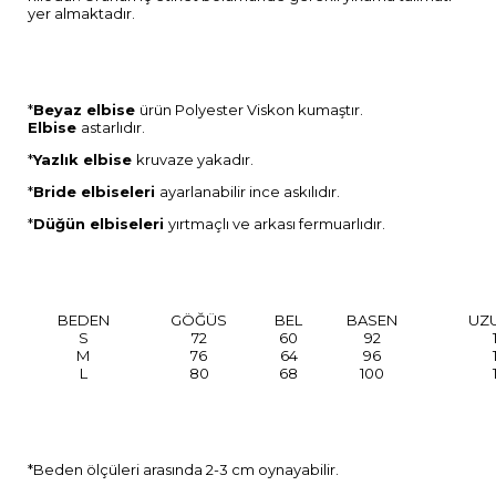
yer almaktadır.
*
Beyaz elbise
ürün Polyester Viskon kumaştır.
Elbise
astarlıdır.
*
Yazlık elbise
kruvaze yakadır.
*
Bride elbiseleri
ayarlanabilir ince askılıdır.
*
Düğün elbiseleri
yırtmaçlı ve arkası fermuarlıdır.
BEDEN
GÖĞÜS
BEL
BASEN
UZ
S
72
60
92
M
76
64
96
L
80
68
100
*Beden ölçüleri arasında 2-3 cm oynayabilir.