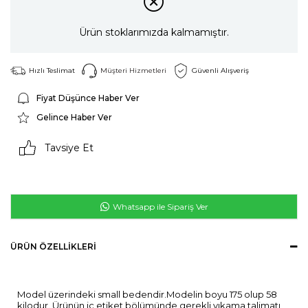
Ürün stoklarımızda kalmamıştır.
Hızlı Teslimat
Müşteri Hizmetleri
Güvenli Alışveriş
Fiyat Düşünce Haber Ver
Gelince Haber Ver
Tavsiye Et
Whatsapp ile Sipariş Ver
ÜRÜN ÖZELLIKLERI
Model üzerindeki small bedendir.Modelin boyu 175 olup 58
kilodur. Ürünün iç etiket bölümünde gerekli yıkama talimatı