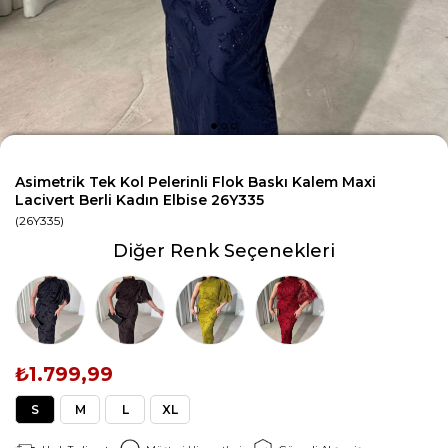
Asimetrik Tek Kol Pelerinli Flok Baskı Kalem Maxi
Lacivert Berli Kadın Elbise 26Y335
(26Y335)
Diğer Renk Seçenekleri
₺1.799,99
S
M
L
XL