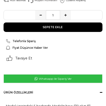
Hızlı Teslimat
Müşteri Hizmetleri
Güvenli Alışveriş
Telefonla Sipariş
Fiyat Düşünce Haber Ver
Tavsiye Et
Whatsapp ile Sipariş Ver
ÜRÜN ÖZELLIKLERI
Model üzerindeki S bedendir. Modelin boyu 170 olup 57