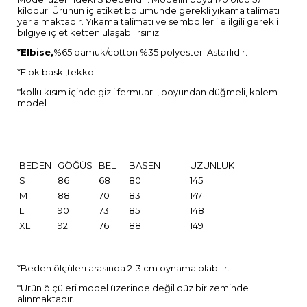
kilodur. Ürünün iç etiket bölümünde gerekli yıkama talimatı
yer almaktadır. Yıkama talimatı ve semboller ile ilgili gerekli
bilgiye iç etiketten ulaşabilirsiniz.
*Elbise,
%65 pamuk/cotton %35 polyester. Astarlıdır.
*Flok baskı,tekkol .
*kollu kısım içinde gizli fermuarlı, boyundan düğmeli, kalem
model
BEDEN
GÖĞÜS
BEL
BASEN
UZUNLUK
S
86
68
80
145
M
88
70
83
147
L
90
73
85
148
XL
92
76
88
149
*Beden ölçüleri arasında 2-3 cm oynama olabilir.
*Ürün ölçüleri model üzerinde değil düz bir zeminde
alınmaktadır.