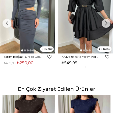
1
5
Yarım Boğazlı Drape Detaylı Beli Pencere Detaylı Andriel Kadın Füme Elbise 24k205
Kruvaze Yaka Yarım Kol Eteği Volanlı Kadın Siyah Saten Mini Elbise 24Y300
₺250,00
₺549,99
₺499,99
En Çok Ziyaret Edilen Ürünler