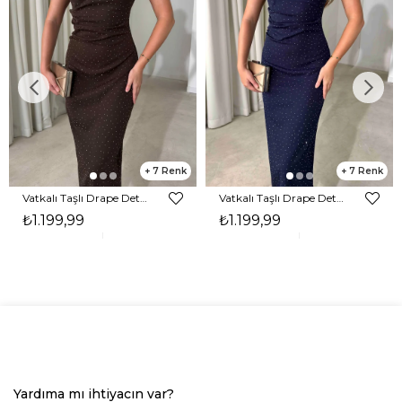
7
7
Vatkalı Taşlı Drape Detaylı Midi Boy Kahverengi Jesep Kadın Elbise 26Y282
Vatkalı Taşlı Drape Detaylı Midi Boy Lacivert Jesep Kadın Elbise 26Y282
₺1.199,99
₺1.199,99
Yardıma mı ihtiyacın var?