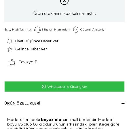
Ürün stoklarımızda kalmamıştır.
Hızlı Teslimat
Müşteri Hizmetleri
Güvenli Alışveriş
Fiyat Düşünce Haber Ver
Gelince Haber Ver
Tavsiye Et
Whatsapp ile Sipariş Ver
ÜRÜN ÖZELLIKLERI
Model üzerindeki
beyaz
elbise
small bedendir. Modelin
boyu 175 olup 60 kilodur ürünün arkasındaki ipler isteğe göre
açılabilir. Ürünün askısı ayarlanabilir. Ürünün iç etiket