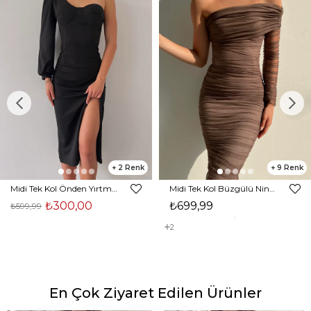
2
9
Midi Tek Kol Önden Yırtmaçlı Akira Kadın Siyah Elbise 22K000228
Midi Tek Kol Büzgülü Ninfe Kadın Vizon Tül Elbise 22K000524
₺300,00
₺699,99
₺599,99
2
En Çok Ziyaret Edilen Ürünler