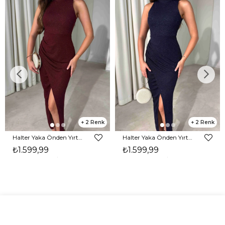
2
2
Halter Yaka Önden Yırtmaçlı Midi Boy Bordo Hasre Kadın Elbise 26Y502
Halter Yaka Önden Yırtmaçlı Midi Boy Lacivert Hasre Kadın Elbise 26Y502
₺1.599,99
₺1.599,99