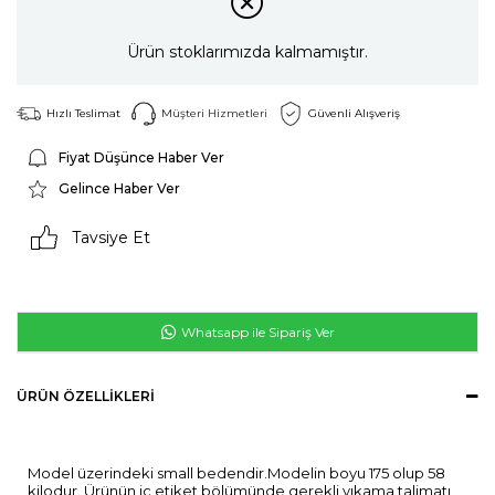
Ürün stoklarımızda kalmamıştır.
Hızlı Teslimat
Müşteri Hizmetleri
Güvenli Alışveriş
Fiyat Düşünce Haber Ver
Gelince Haber Ver
Tavsiye Et
Whatsapp ile Sipariş Ver
ÜRÜN ÖZELLIKLERI
Model üzerindeki small bedendir.Modelin boyu 175 olup 58
kilodur. Ürünün iç etiket bölümünde gerekli yıkama talimatı