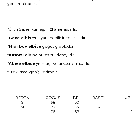
yer almaktadır .
*Ürün Saten kumaştır.
Elbise
astarlıdır.
*
Gece elbisesi
ayarlanabilir ince askılıdır.
*
Midi boy elbise
göğüs glopludur.
*
Kırmızı elbise
arkası tül detaylıdır.
*
Abiye elbise
yırtmaçlı ve arkası fermuarlıdır.
*Etek kısmı geniş kesimdir.
BEDEN
GÖĞÜS
BEL
BASEN
UZ
S
68
60
-
M
72
64
-
L
76
68
-