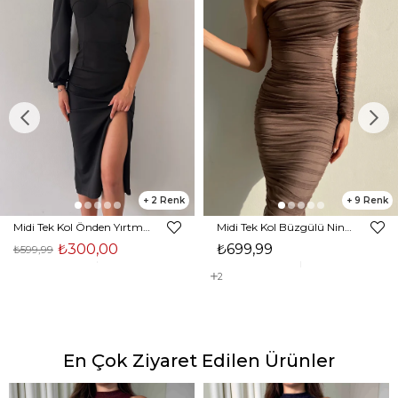
2
9
Midi Tek Kol Önden Yırtmaçlı Akira Kadın Siyah Elbise 22K000228
Midi Tek Kol Büzgülü Ninfe Kadın Vizon Tül Elbise 22K000524
₺300,00
₺699,99
₺599,99
2
En Çok Ziyaret Edilen Ürünler