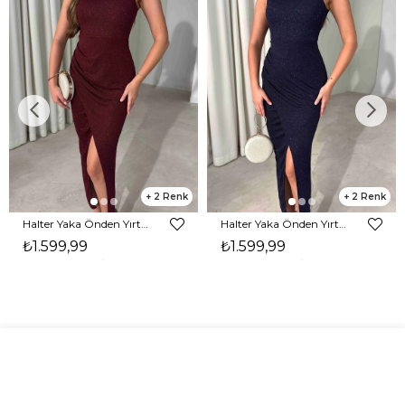
2
2
Halter Yaka Önden Yırtmaçlı Midi Boy Bordo Hasre Kadın Elbise 26Y502
Halter Yaka Önden Yırtmaçlı Midi Boy Lacivert Hasre Kadın Elbise 26Y502
₺1.599,99
₺1.599,99