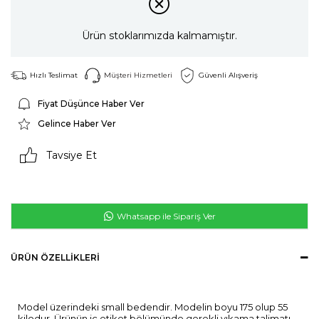
Ürün stoklarımızda kalmamıştır.
Hızlı Teslimat
Müşteri Hizmetleri
Güvenli Alışveriş
Fiyat Düşünce Haber Ver
Gelince Haber Ver
Tavsiye Et
Whatsapp ile Sipariş Ver
ÜRÜN ÖZELLIKLERI
Model üzerindeki small bedendir. Modelin boyu 175 olup 55
kilodur. Ürünün iç etiket bölümünde gerekli yıkama talimatı