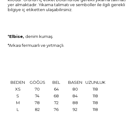
yer almaktadır. Yıkama talimatı ve semboller ile ilgili gerekli
bilgiye iç etiketten ulaşabilirsiniz.
*
Elbise,
denim kumaş.
*Arkası fermuarlı ve yırtmaçlı.
BEDEN
GÖĞÜS
BEL
BASEN
UZUNLUK
XS
70
64
80
118
S
74
68
84
118
M
78
72
88
118
L
82
76
92
118