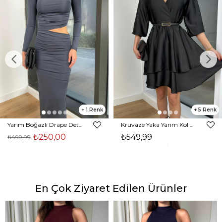
1
5
Yarım Boğazlı Drape Detaylı Beli Pencere Detaylı Andriel Kadın Füme Elbise 24k205
Kruvaze Yaka Yarım Kol Eteği Volanlı Kadın Siyah Saten Mini Elbise 24Y300
₺250,00
₺549,99
₺499,99
En Çok Ziyaret Edilen Ürünler