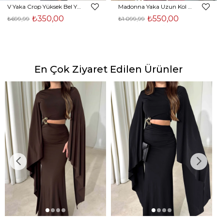
V Yaka Crop Yüksek Bel Yırtmaçlı Midi Etek Duarte Kadın Siyah İkili Takım 23Y000561
Madonna Yaka Uzun Kol Bluz Yüksek Bel Bol Paça Pantolon Börd Bordo Kadın Takım 25Y140
₺350,00
₺550,00
₺699,99
₺1.099,99
En Çok Ziyaret Edilen Ürünler