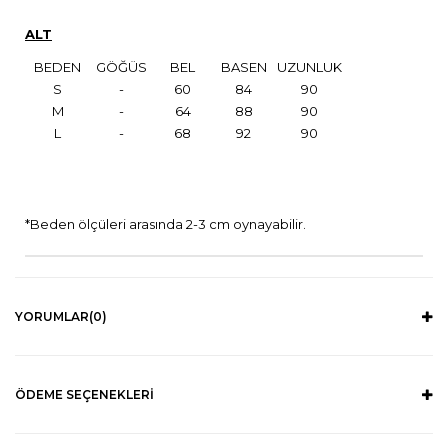
ALT
BEDEN
GÖĞÜS
BEL
BASEN
UZUNLUK
S
-
60
84
90
M
-
64
88
90
L
-
68
92
90
*Beden ölçüleri arasında 2-3 cm oynayabilir.
YORUMLAR
(0)
ÖDEME SEÇENEKLERI