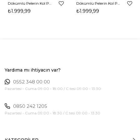
Dökümlü Pelerin Kol Pencere Detaylı Maxi Kahverengi Arlev Kadın Elbise 26Y511
Dökümlü Pelerin Kol Pencere Detaylı Maxi Siyah Arlev Kadın Elbise 26Y511
₺1.999,99
₺1.999,99
Yardıma mı ihtiyacın var?
0552 348 00 00
Pazartesi - Cuma 09:00 - 18:00 / C.tesi 09:00 - 13:30
0850 242 1205
Pazartesi - Cuma 09:00 - 18:30 / C.tesi 09:00 - 13:30
KATEGORİLER