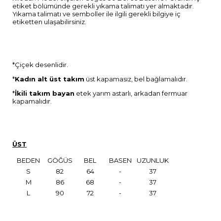
etiket bölümünde gerekli yıkama talimatı yer almaktadır.
Yıkama talimatı ve semboller ile ilgili gerekli bilgiye iç
etiketten ulaşabilirsiniz.
*Çiçek desenlidir.
*
Kadın alt üst takım
üst kapamasız, bel bağlamalıdır.
*
İkili takım bayan
etek yarım astarlı, arkadan fermuar
kapamalıdır.
ÜST
BEDEN
GÖĞÜS
BEL
BASEN
UZUNLUK
S
82
64
-
37
M
86
68
-
37
L
90
72
-
37