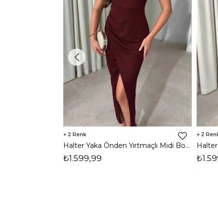
2
2
Halter Yaka Önden Yırtmaçlı Midi Boy Bordo Hasre Kadın Elbise 26Y502
₺1.599,99
₺1.59