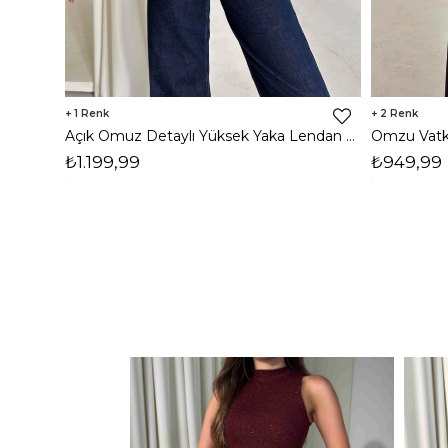
1
2
Açık Omuz Detaylı Yüksek Yaka Lendan Kahve Kadın bluz 26K026
₺1.199,99
₺949,99