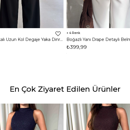
4
Omzu Vatkalı Uzun Kol Degaje Yaka Dinre Kadın Siyah Bluz 26K101
₺399,99
En Çok Ziyaret Edilen Ürünler