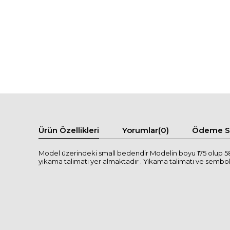
Ürün Özellikleri
Yorumlar
(0)
Ödeme Se
Model üzerindeki small bedendir Modelin boyu 175 olup 58
yıkama talimatı yer almaktadır . Yıkama talimatı ve semboller i