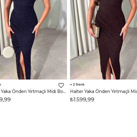
2
Halter Yaka Önden Yırtmaçlı Midi Boy Lacivert Hasre Kadın Elbise 26Y502
9,99
₺1.599,99