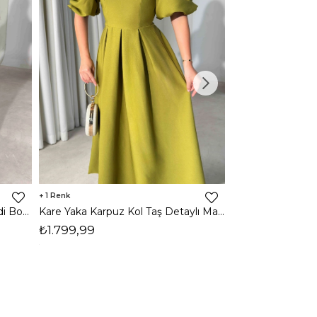
1
1
Halter Yaka Önden Yırtmaçlı Midi Boy Kahverengi Hasre Kadın Elbise 26Y502
Kare Yaka Karpuz Kol Taş Detaylı Maxi Yağ Yeşili Civo Kadın Elbise 206Y501
₺1.799,99
₺1.799,99