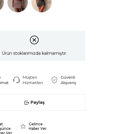
di
Tükendi
Tükendi
Ürün stoklarımızda kalmamıştır.
ı
Müşteri
Güvenli
limat
Hizmetleri
Alışveriş
Paylaş
at
Gelince
şünce
Haber Ver
ber Ver