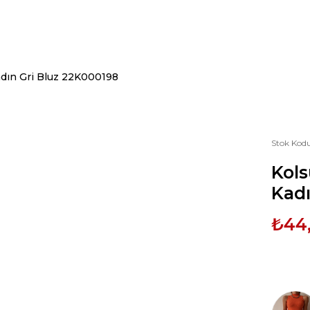
 Kadın Gri Bluz 22K000198
Stok Kod
Kols
Kadı
₺44