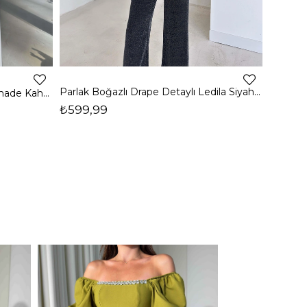
4
Parlak Boğazlı Drape Detaylı Ledila Siyah Kadın Bluz 26K150
Boğazlı Yanı Drape Detaylı Belmade Kahve Kadın Bluz 26K113
₺599,99
₺399,