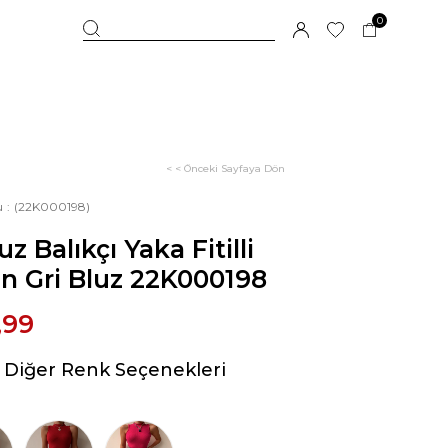
0
< < Önceki Sayfaya Dön
u
(22K000198)
uz Balıkçı Yaka Fitilli
n Gri Bluz 22K000198
,99
Diğer Renk Seçenekleri