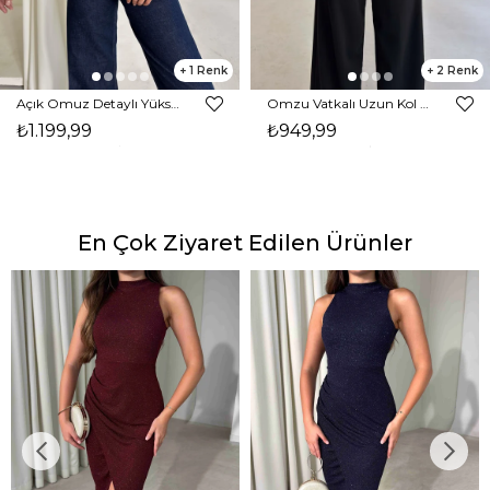
1
2
Açık Omuz Detaylı Yüksek Yaka Lendan Kahve Kadın bluz 26K026
Omzu Vatkalı Uzun Kol Degaje Yaka Dinre Kadın Siyah Bluz 26K101
₺1.199,99
₺949,99
En Çok Ziyaret Edilen Ürünler