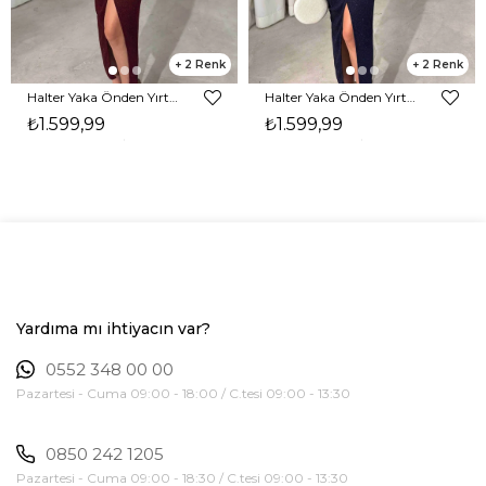
2
2
Halter Yaka Önden Yırtmaçlı Midi Boy Bordo Hasre Kadın Elbise 26Y502
Halter Yaka Önden Yırtmaçlı Midi Boy Lacivert Hasre Kadın Elbise 26Y502
₺1.599,99
₺1.599,99
Yardıma mı ihtiyacın var?
0552 348 00 00
Pazartesi - Cuma 09:00 - 18:00 / C.tesi 09:00 - 13:30
0850 242 1205
Pazartesi - Cuma 09:00 - 18:30 / C.tesi 09:00 - 13:30