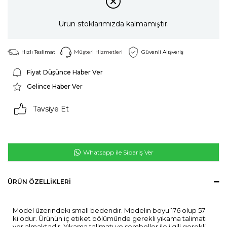
Ürün stoklarımızda kalmamıştır.
Hızlı Teslimat
Müşteri Hizmetleri
Güvenli Alışveriş
Fiyat Düşünce Haber Ver
Gelince Haber Ver
Tavsiye Et
Whatsapp ile Sipariş Ver
ÜRÜN ÖZELLIKLERI
Model üzerindeki small bedendir. Modelin boyu 176 olup 57
kilodur. Ürünün iç etiket bölümünde gerekli yıkama talimatı
yer almaktadır. Yıkama talimatı ve semboller ile ilgili gerekli