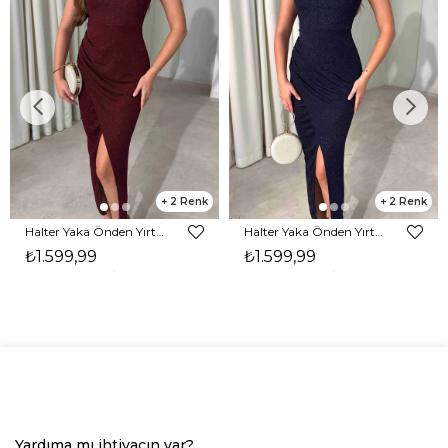
2
2
Halter Yaka Önden Yırtmaçlı Midi Boy Bordo Hasre Kadın Elbise 26Y502
Halter Yaka Önden Yırtmaçlı Midi Boy Lacivert Hasre Kadın Elbise 26Y502
₺1.599,99
₺1.599,99
Yardıma mı ihtiyacın var?