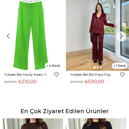
4
1
Yüksek Bel Hardy Kadın Yeşil Palazzo Pantolon 23K000407
Yüksek Bel Bol Paça Payetli Kenlar Bordo Kadın Pantolon 25K348
₺210,00
₺500,00
₺419,99
₺999,99
En Çok Ziyaret Edilen Ürünler