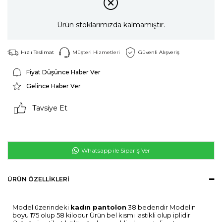
Ürün stoklarımızda kalmamıştır.
Hızlı Teslimat
Müşteri Hizmetleri
Güvenli Alışveriş
Fiyat Düşünce Haber Ver
Gelince Haber Ver
Tavsiye Et
Whatsapp ile Sipariş Ver
ÜRÜN ÖZELLIKLERI
Model üzerindeki
kadın pantolon
38 bedendir Modelin
boyu 175 olup 58 kilodur Ürün bel kısmı lastikli olup iplidir