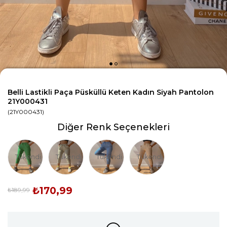
Belli Lastikli Paça Püsküllü Keten Kadın Siyah Pantolon
21Y000431
(21Y000431)
Diğer Renk Seçenekleri
Tükendi
Tükendi
Tükendi
Tükendi
₺170,99
₺189,99