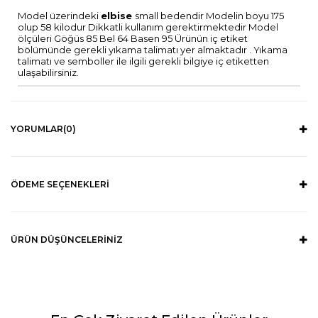
Model üzerindeki
elbise
small bedendir Modelin boyu 175
olup 58 kilodur Dikkatli kullanım gerektirmektedir Model
ölçüleri Göğüs 85 Bel 64 Basen 95 Ürünün iç etiket
bölümünde gerekli yıkama talimatı yer almaktadır . Yıkama
talimatı ve semboller ile ilgili gerekli bilgiye iç etiketten
ulaşabilirsiniz.
YORUMLAR
(0)
ÖDEME SEÇENEKLERI
ÜRÜN DÜŞÜNCELERINIZ