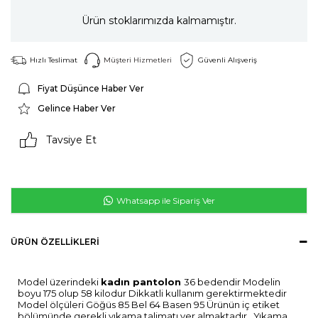
Ürün stoklarımızda kalmamıştır.
Hızlı Teslimat
Müşteri Hizmetleri
Güvenli Alışveriş
Fiyat Düşünce Haber Ver
Gelince Haber Ver
Tavsiye Et
Whatsapp ile Sipariş Ver
ÜRÜN ÖZELLIKLERI
Model üzerindeki
kadın pantolon
36 bedendir Modelin
boyu 175 olup 58 kilodur Dikkatli kullanım gerektirmektedir
Model ölçüleri Göğüs 85 Bel 64 Basen 95 Ürünün iç etiket
bölümünde gerekli yıkama talimatı yer almaktadır . Yıkama