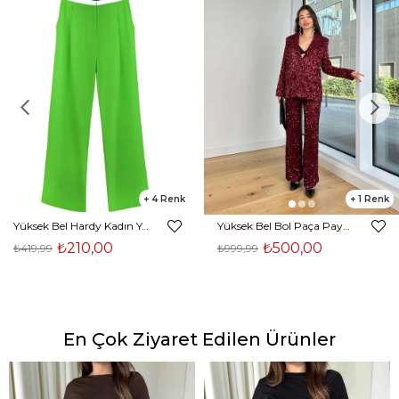
4
1
Yüksek Bel Hardy Kadın Yeşil Palazzo Pantolon 23K000407
Yüksek Bel Bol Paça Payetli Kenlar Bordo Kadın Pantolon 25K348
₺210,00
₺500,00
₺419,99
₺999,99
En Çok Ziyaret Edilen Ürünler