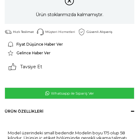
Ürün stoklarımızda kalmamıştır.
Hızlı Teslimat
Müşteri Hizmetleri
Güvenli Alışveriş
Fiyat Düşünce Haber Ver
Gelince Haber Ver
Tavsiye Et
Whatsapp ile Sipariş Ver
ÜRÜN ÖZELLIKLERI
Model üzerindeki small bedendir.Modelin boyu 175 olup 58
kilodur. Ürünün iç etiket bölümünde gerekli yıkama talimatı