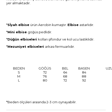
yer almaktadır.
*
Sİyah elbise
ürün Aerobin kumaştır.
Elbise
astarlıdır.
*
Mini elbise
göğüs pedlidir.
*
Düğün
elbiseleri
kolları şifondur ve kol ucu lastiklidir.
*
Mezuniyet elbiseleri
arkası fermuarlıdır.
BEDEN
GÖĞÜS
BEL
BASEN
UZ
S
72
64
84
M
76
68
88
L
80
72
92
*Beden ölçüleri arasında 2-3 cm oynayabilir.