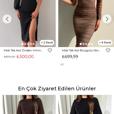
2
9
Midi Tek Kol Önden Yırtmaçlı Akira Kadın Siyah Elbise 22K000228
Midi Tek Kol Büzgülü Ninfe Kadın Vizon Tül Elbise 22K000524
₺300,00
₺699,99
₺599,99
2
En Çok Ziyaret Edilen Ürünler