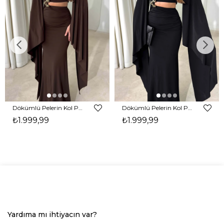
Dökümlü Pelerin Kol Pencere Detaylı Maxi Kahverengi Arlev Kadın Elbise 26Y511
Dökümlü Pelerin Kol Pencere Detaylı Maxi Siyah Arlev Kadın Elbise 26Y511
₺1.999,99
₺1.999,99
Yardıma mı ihtiyacın var?