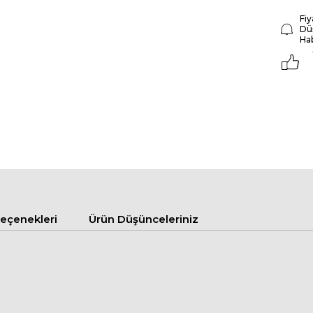
Fiy
Dü
Ha
çenekleri
Ürün Düşünceleriniz