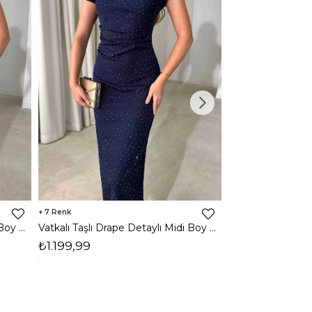
7
3
Vatkalı Taşlı Drape Detaylı Midi Boy Kahverengi Jesep Kadın Elbise 26Y282
Vatkalı Taşlı Drape Detaylı Midi Boy Lacivert Jesep Kadın Elbise 26Y282
₺1.199,99
₺1.599,99