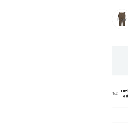
Tüken
Hızl
Tes