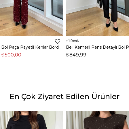
1
Yüksek Bel Bol Paça Payetli Kenlar Bordo Kadın Pantolon 25K348
₺500,00
₺849,99
En Çok Ziyaret Edilen Ürünler