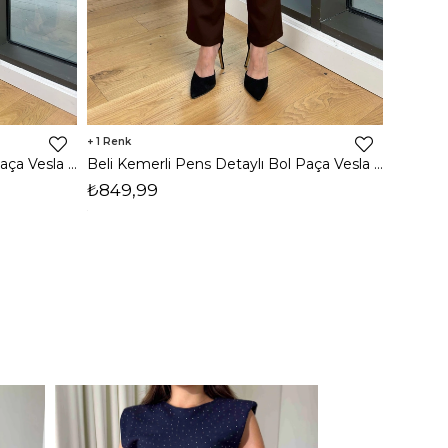
1
Beli Kemerli Pens Detaylı Bol Paça Vesla Siyah Kadın Pantolon 25Y031
Beli Kemerli Pens Detaylı Bol Paça Vesla Kahve Kadın Pantolon 25Y031
₺699,
₺849,99