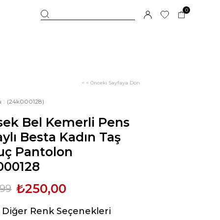
0
< < Önceki Sayfaya Dön
u
(24k000128)
ek Bel Kemerli Pens
ylı Besta Kadın Taş
uç Pantolon
000128
₺250,00
,99
Diğer Renk Seçenekleri