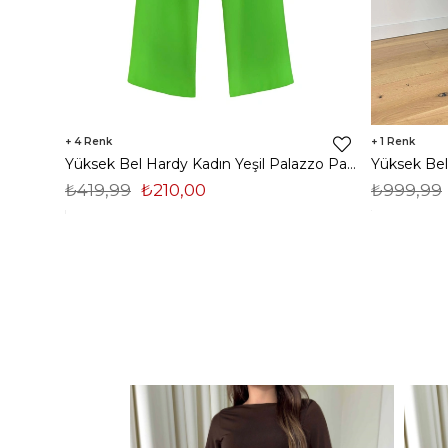
4
1
Yüksek Bel Hardy Kadın Yeşil Palazzo Pantolon 23K000407
₺419,99
₺210,00
₺999,99