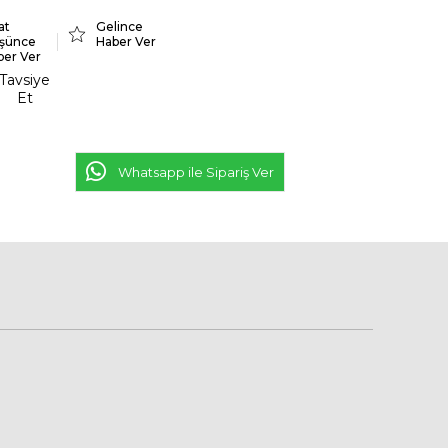
at
Gelince
şünce
Haber Ver
ber Ver
Tavsiye
Et
Whatsapp ile Sipariş Ver