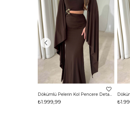
Dökümlü Pelerin Kol Pencere Detaylı Maxi Kahverengi Arlev Kadın Elbise 26Y511
₺1.999,99
₺1.99