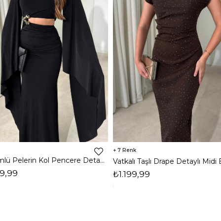
7
Dökümlü Pelerin Kol Pencere Detaylı Maxi Siyah Arlev Kadın Elbise 26Y511
9,99
₺1.199,99