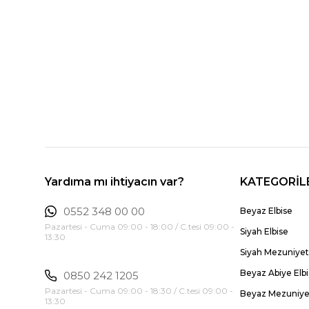
Yardıma mı ihtiyacın var?
KATEGORİL
0552 348 00 00
Beyaz Elbise
Pazartesi - Cuma 09:00 - 18:00 / C.tesi 09:00 -
Siyah Elbise
13:30
Siyah Mezuniyet 
Beyaz Abiye Elb
0850 242 1205
Pazartesi - Cuma 09:00 - 18:30 / C.tesi 09:00 -
Beyaz Mezuniyet
13:30