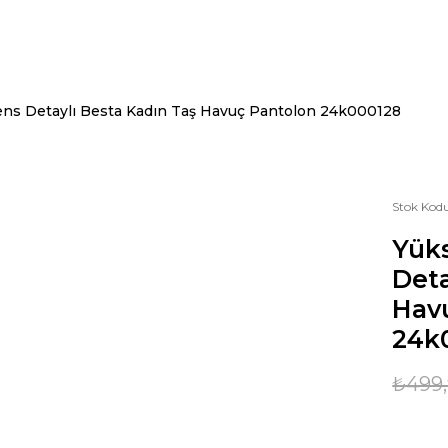
ens Detaylı Besta Kadın Taş Havuç Pantolon 24k000128
Stok Kod
Yüks
Deta
Hav
24k
₺499