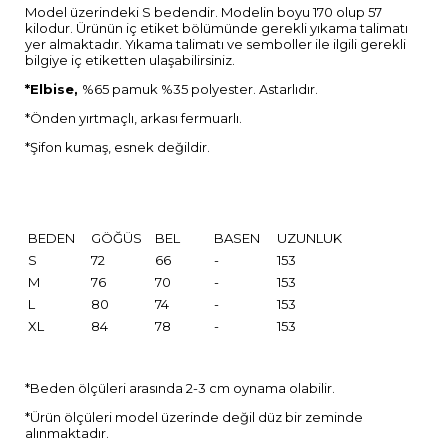
Model üzerindeki S bedendir. Modelin boyu 170 olup 57
kilodur. Ürünün iç etiket bölümünde gerekli yıkama talimatı
yer almaktadır. Yıkama talimatı ve semboller ile ilgili gerekli
bilgiye iç etiketten ulaşabilirsiniz.
*Elbise,
%65 pamuk %35 polyester. Astarlıdır.
*Önden yırtmaçlı, arkası fermuarlı.
*Şifon kumaş, esnek değildir.
BEDEN
GÖĞÜS
BEL
BASEN
UZUNLUK
S
72
66
-
153
M
76
70
-
153
L
80
74
-
153
XL
84
78
-
153
*Beden ölçüleri arasında 2-3 cm oynama olabilir.
*Ürün ölçüleri model üzerinde değil düz bir zeminde
alınmaktadır.