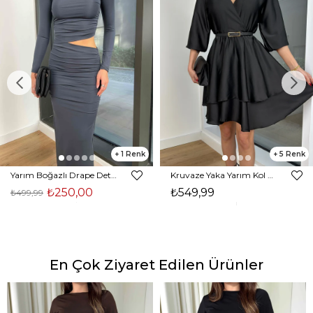
1
5
Yarım Boğazlı Drape Detaylı Beli Pencere Detaylı Andriel Kadın Füme Elbise 24k205
Kruvaze Yaka Yarım Kol Eteği Volanlı Kadın Siyah Saten Mini Elbise 24Y300
₺250,00
₺549,99
₺499,99
En Çok Ziyaret Edilen Ürünler