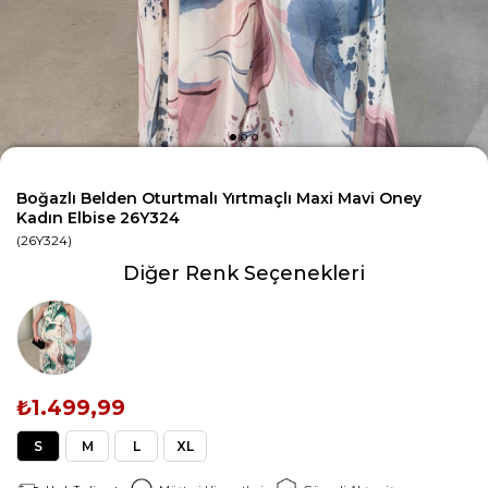
Boğazlı Belden Oturtmalı Yırtmaçlı Maxi Mavi Oney
Kadın Elbise 26Y324
(26Y324)
Diğer Renk Seçenekleri
₺1.499,99
S
M
L
XL