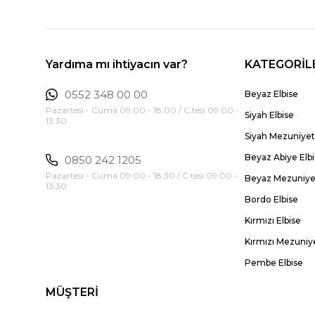
Yardıma mı ihtiyacın var?
KATEGORİL
0552 348 00 00
Beyaz Elbise
Pazartesi - Cuma 09:00 - 18:00 / C.tesi 09:00 -
Siyah Elbise
13:30
Siyah Mezuniyet 
Beyaz Abiye Elb
0850 242 1205
Pazartesi - Cuma 09:00 - 18:30 / C.tesi 09:00 -
Beyaz Mezuniyet
13:30
Bordo Elbise
Kırmızı Elbise
Kırmızı Mezuniye
Pembe Elbise
MÜŞTERİ