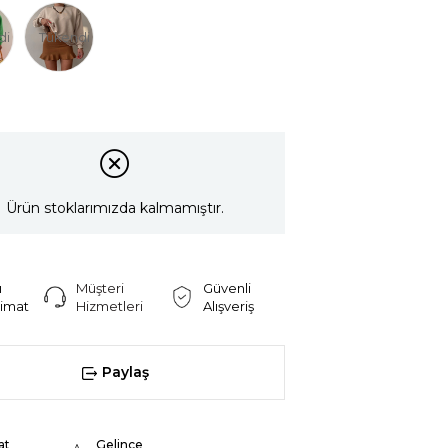
di
Tükendi
Ürün stoklarımızda kalmamıştır.
ı
Müşteri
Güvenli
limat
Hizmetleri
Alışveriş
Paylaş
at
Gelince