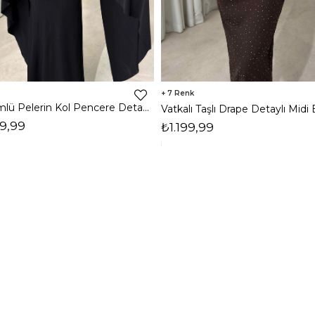
7
Dökümlü Pelerin Kol Pencere Detaylı Maxi Siyah Arlev Kadın Elbise 26Y511
9,99
₺1.199,99