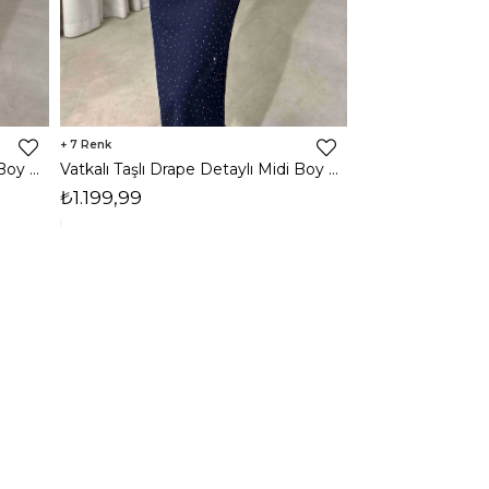
7
3
Vatkalı Taşlı Drape Detaylı Midi Boy Kahverengi Jesep Kadın Elbise 26Y282
Vatkalı Taşlı Drape Detaylı Midi Boy Lacivert Jesep Kadın Elbise 26Y282
₺1.199,99
₺1.599,99