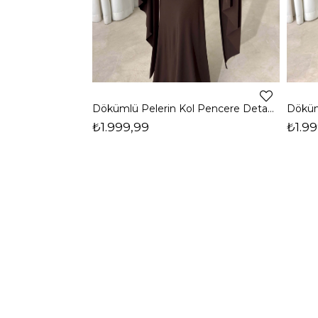
Dökümlü Pelerin Kol Pencere Detaylı Maxi Kahverengi Arlev Kadın Elbise 26Y511
₺1.999,99
₺1.99