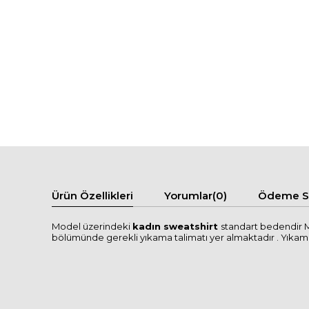
Ürün Özellikleri
Yorumlar
(0)
Ödeme Se
Model üzerindeki
kadın sweatshirt
standart bedendir M
bölümünde gerekli yıkama talimatı yer almaktadır . Yıkama tal