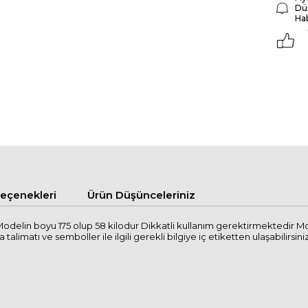
Dü
Ha
çenekleri
Ürün Düşünceleriniz
odelin boyu 175 olup 58 kilodur Dikkatli kullanım gerektirmektedir Mo
imatı ve semboller ile ilgili gerekli bilgiye iç etiketten ulaşabilirsiniz