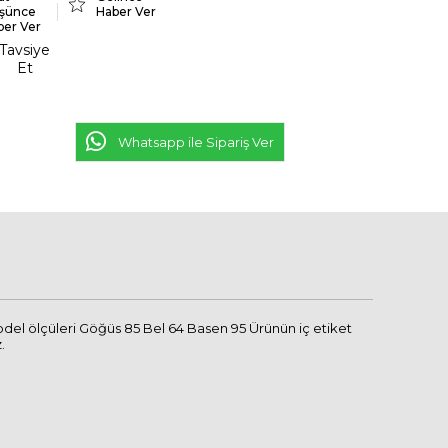
şünce
Haber Ver
ber Ver
Tavsiye
Et
Whatsapp ile Sipariş Ver
del ölçüleri Göğüs 85 Bel 64 Basen 95 Ürünün iç etiket
.