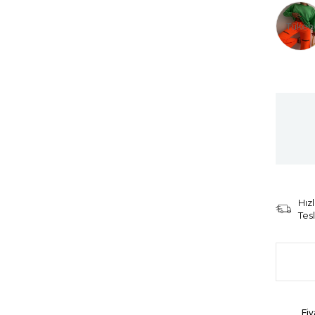
Tüken
Hızl
Tes
Fiy