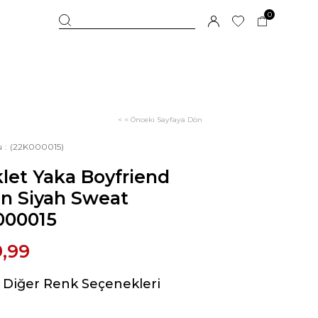
0
< < Önceki Sayfaya Dön
u
(22K000015)
klet Yaka Boyfriend
ın Siyah Sweat
000015
9,99
Diğer Renk Seçenekleri