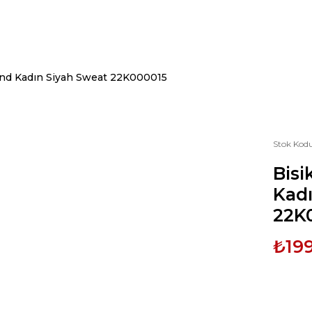
iend Kadın Siyah Sweat 22K000015
Stok Kod
Bisi
Kad
22K
₺19