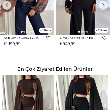
1
2
Açık Omuz Detaylı Yüksek Yaka Lendan Kahve Kadın bluz 26K026
Omzu Vatkalı Uzun Kol Degaje Yaka Dinre Kadın Siyah Bluz 26K101
₺1.199,99
₺949,99
En Çok Ziyaret Edilen Ürünler