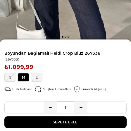
Boyundan Bağlamalı Heidi Crop Bluz 26Y338
(26Y338)
₺1.099,99
S
M
L
Hızlı Teslimat
Müşteri Hizmetleri
Güvenli Alışveriş