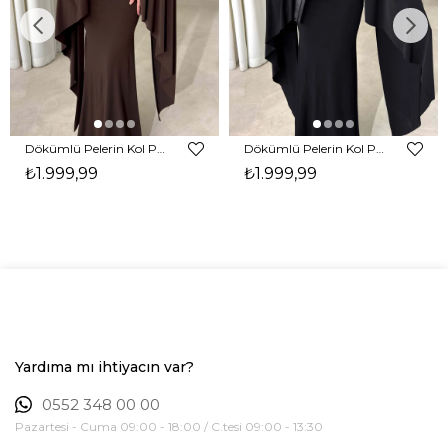
Dökümlü Pelerin Kol Pencere Detaylı Maxi Kahverengi Arlev Kadın Elbise 26Y511
Dökümlü Pelerin Kol Pencere Detaylı Maxi Siyah Arlev Kadın Elbise 26Y511
₺1.999,99
₺1.999,99
Yardıma mı ihtiyacın var?
0552 348 00 00
Pazartesi - Cuma 09:00 - 18:00 / C.tesi 09:00 - 13:30