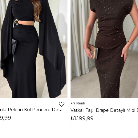
7
Dökümlü Pelerin Kol Pencere Detaylı Maxi Siyah Arlev Kadın Elbise 26Y511
9,99
₺1.199,99