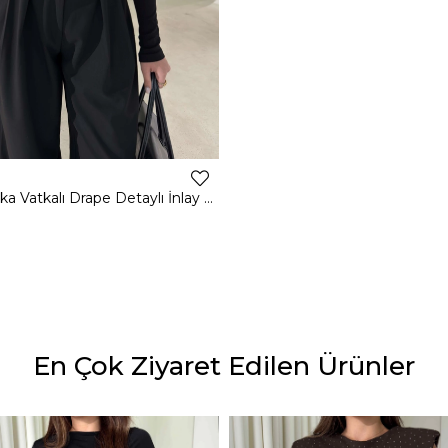
Kruvaze Yaka Vatkalı Drape Detaylı İnlay Siyah Kadın Bodysuit 26K411
En Çok Ziyaret Edilen Ürünler