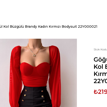
l Kol Büzgülü Brandy Kadın Kırmızı Bodysuit 22Y000021
Stok Kod
Göğ
Kol 
Kırm
22Y
₺219