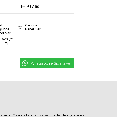
Paylaş
at
Gelince
şünce
Haber Ver
ber Ver
Tavsiye
Et
Whatsapp ile Sipariş Ver
ır . Yıkama talimatı ve semboller ile ilgili gerekli