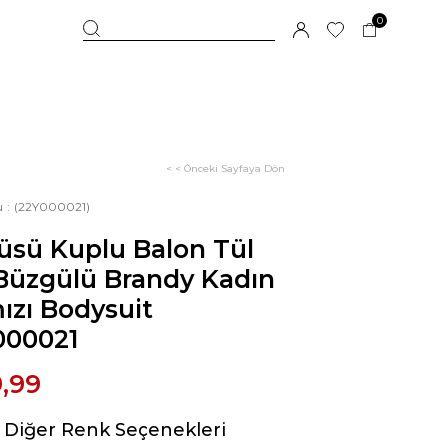
0
< < Önceki Sayfaya Dön
u
(22Y000021)
üsü Kuplu Balon Tül
Büzgülü Brandy Kadın
ızı Bodysuit
000021
,99
Diğer Renk Seçenekleri