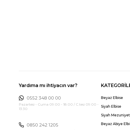
Yardıma mı ihtiyacın var?
KATEGORİL
0552 348 00 00
Beyaz Elbise
Pazartesi - Cuma 09:00 - 18:00 / C.tesi 09:00 -
Siyah Elbise
13:30
Siyah Mezuniyet 
Beyaz Abiye Elb
0850 242 1205