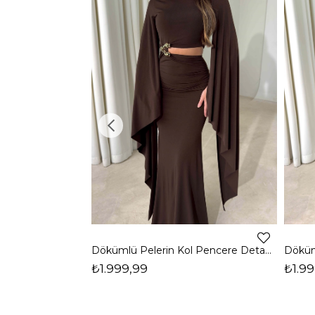
Dökümlü Pelerin Kol Pencere Detaylı Maxi Kahverengi Arlev Kadın Elbise 26Y511
₺1.999,99
₺1.99