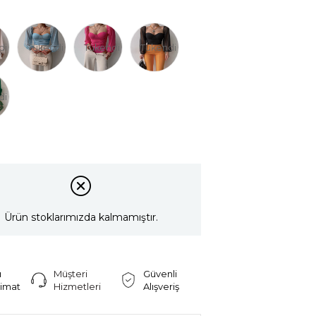
di
Tükendi
Tükendi
Tükendi
di
Ürün stoklarımızda kalmamıştır.
ı
Müşteri
Güvenli
limat
Hizmetleri
Alışveriş