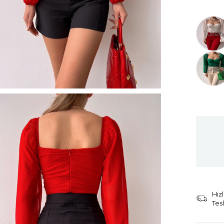
Tüken
Tüken
Hızl
Tes