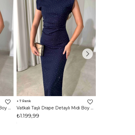
7
3
Vatkalı Taşlı Drape Detaylı Midi Boy Kahverengi Jesep Kadın Elbise 26Y282
Vatkalı Taşlı Drape Detaylı Midi Boy Lacivert Jesep Kadın Elbise 26Y282
₺1.199,99
₺1.599,99