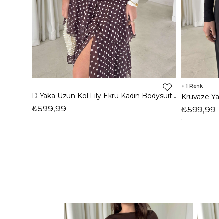
1
D Yaka Uzun Kol Lily Ekru Kadın Bodysuit 26K398
₺599,99
₺599,99