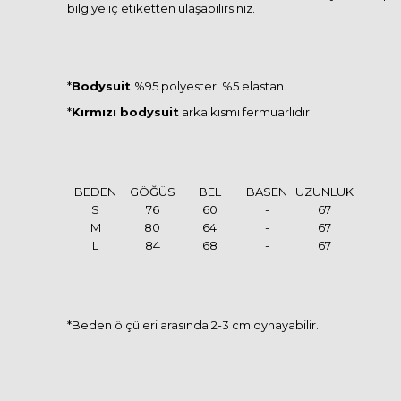
bilgiye iç etiketten ulaşabilirsiniz.
*
Bodysuit
%95 polyester. %5 elastan.
*
Kırmızı bodysuit
arka kısmı fermuarlıdır.
BEDEN
GÖĞÜS
BEL
BASEN
UZUNLUK
S
76
60
-
67
M
80
64
-
67
L
84
68
-
67
*Beden ölçüleri arasında 2-3 cm oynayabilir.