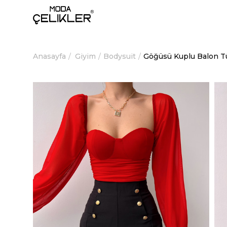
Anasayfa
Giyim
Bodysuit
Göğüsü Kuplu Balon Tü