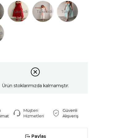
di
Tükendi
Tükendi
Tükendi
di
Ürün stoklarımızda kalmamıştır.
ı
Müşteri
Güvenli
limat
Hizmetleri
Alışveriş
Paylaş