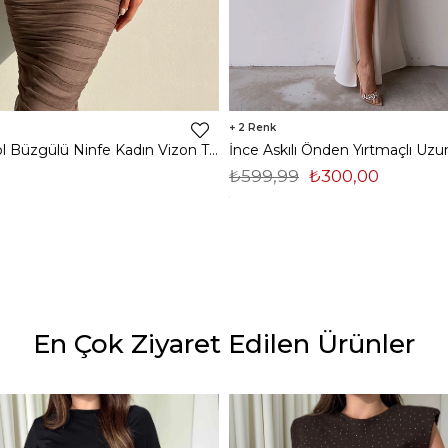
2
Midi Tek Kol Büzgülü Ninfe Kadın Vizon Tül Elbise 22K000524
₺599,99
₺300,00
En Çok Ziyaret Edilen Ürünler