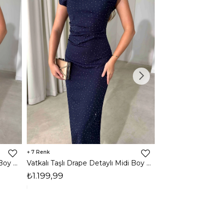
7
3
Vatkalı Taşlı Drape Detaylı Midi Boy Kahverengi Jesep Kadın Elbise 26Y282
Vatkalı Taşlı Drape Detaylı Midi Boy Lacivert Jesep Kadın Elbise 26Y282
₺1.199,99
₺1.599,99