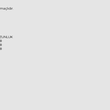
tmaçlıdır.
ZUNLUK
38
38
38