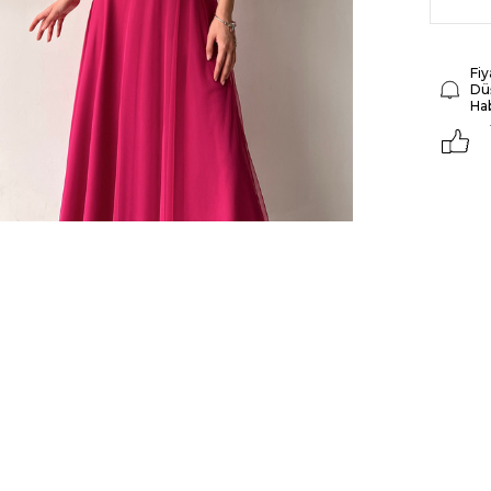
Fiy
Dü
Ha