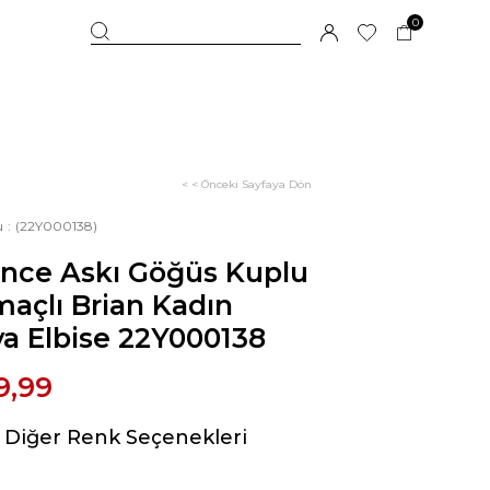
0
< < Önceki Sayfaya Dön
u
(22Y000138)
İnce Askı Göğüs Kuplu
maçlı Brian Kadın
a Elbise 22Y000138
9,99
Diğer Renk Seçenekleri