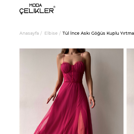
Anasayfa
Elbise
Tül İnce Askı Göğüs Kuplu Yırtma