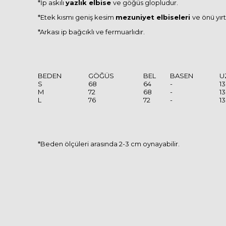
*İp askılı
yazlık elbise
ve göğüs glopludur.
*Etek kısmı geniş kesim
mezuniyet elbiseleri
ve önü yır
*Arkası ip bağcıklı ve fermuarlıdır.
BEDEN
GÖĞÜS
BEL
BASEN
U
S
68
64
-
1
M
72
68
-
1
L
76
72
-
1
*Beden ölçüleri arasında 2-3 cm oynayabilir.