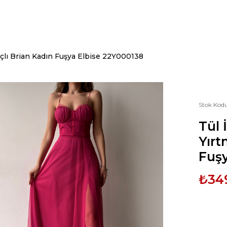
çlı Brian Kadın Fuşya Elbise 22Y000138
Stok Kod
Tül 
Yırt
Fuşy
₺34