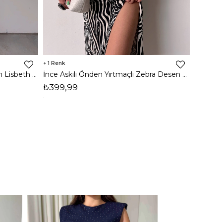
1
8
İnce Askılı Önden Yırtmaçlı Uzun Lisbeth Kadın Beyaz Elbise 22K000581
İnce Askılı Önden Yırtmaçlı Zebra Desen Citlali Kadın Renkli Elbise 22Y000068
₺399,99
₺789,
1