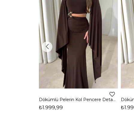
Dökümlü Pelerin Kol Pencere Detaylı Maxi Kahverengi Arlev Kadın Elbise 26Y511
₺1.999,99
₺1.99