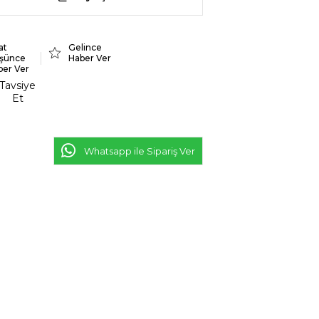
at
Gelince
şünce
Haber Ver
ber Ver
Tavsiye
Et
Whatsapp ile Sipariş Ver