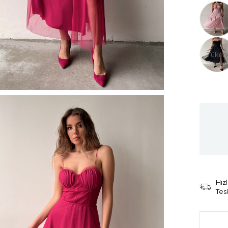
Tüken
Tüken
Hızl
Tes