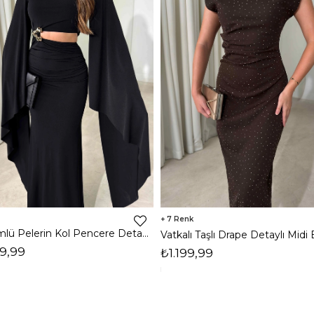
7
Dökümlü Pelerin Kol Pencere Detaylı Maxi Siyah Arlev Kadın Elbise 26Y511
9,99
₺1.199,99