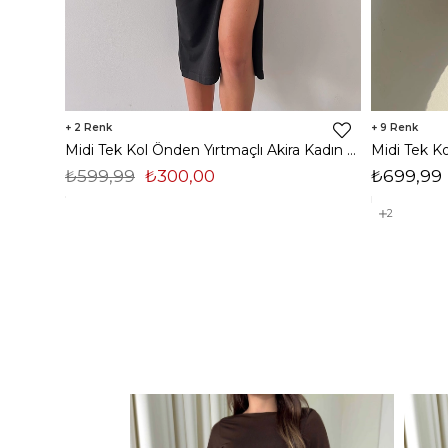
2
9
Midi Tek Kol Önden Yırtmaçlı Akira Kadın Siyah Elbise 22K000228
₺599,99
₺300,00
₺699,99
2