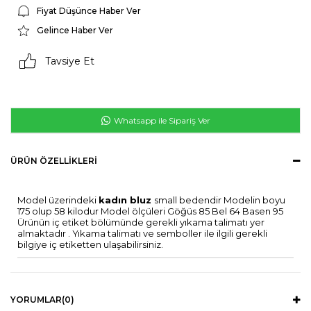
Fiyat Düşünce Haber Ver
Gelince Haber Ver
Tavsiye Et
Whatsapp ile Sipariş Ver
ÜRÜN ÖZELLIKLERI
Model üzerindeki
kadın bluz
small bedendir Modelin boyu
175 olup 58 kilodur Model ölçüleri Göğüs 85 Bel 64 Basen 95
Ürünün iç etiket bölümünde gerekli yıkama talimatı yer
almaktadır . Yıkama talimatı ve semboller ile ilgili gerekli
bilgiye iç etiketten ulaşabilirsiniz.
YORUMLAR
(0)