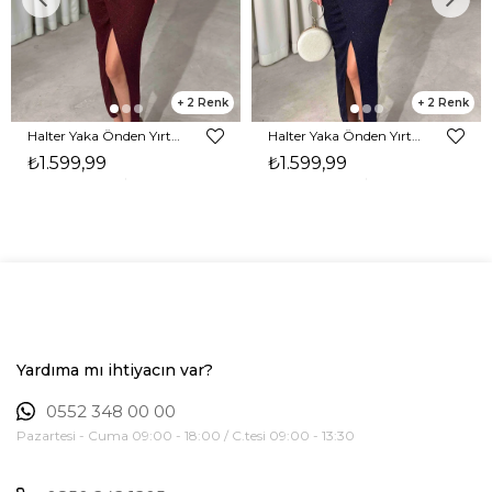
2
2
Halter Yaka Önden Yırtmaçlı Midi Boy Bordo Hasre Kadın Elbise 26Y502
Halter Yaka Önden Yırtmaçlı Midi Boy Lacivert Hasre Kadın Elbise 26Y502
₺1.599,99
₺1.599,99
Yardıma mı ihtiyacın var?
0552 348 00 00
Pazartesi - Cuma 09:00 - 18:00 / C.tesi 09:00 - 13:30