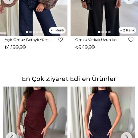
1
2
Açık Omuz Detaylı Yüksek Yaka Lendan Kahve Kadın bluz 26K026
Omzu Vatkalı Uzun Kol Degaje Yaka Dinre Kadın Siyah Bluz 26K101
₺1.199,99
₺949,99
En Çok Ziyaret Edilen Ürünler