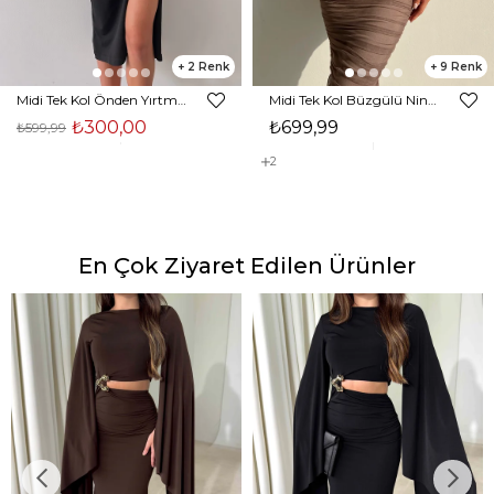
2
9
Midi Tek Kol Önden Yırtmaçlı Akira Kadın Siyah Elbise 22K000228
Midi Tek Kol Büzgülü Ninfe Kadın Vizon Tül Elbise 22K000524
₺300,00
₺699,99
₺599,99
2
En Çok Ziyaret Edilen Ürünler