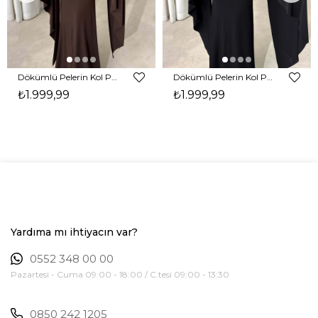
Dökümlü Pelerin Kol Pencere Detaylı Maxi Kahverengi Arlev Kadın Elbise 26Y511
Dökümlü Pelerin Kol Pencere Detaylı Maxi Siyah Arlev Kadın Elbise 26Y511
₺1.999,99
₺1.999,99
Yardıma mı ihtiyacın var?
0552 348 00 00
Pazartesi - Cuma 09:00 - 18:00 / C.tesi 09:00 - 13:30
0850 242 1205