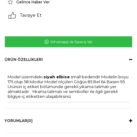
Gelince Haber Ver
Tavsiye Et
Whatsapp ile Sipariş Ver
ÜRÜN ÖZELLIKLERI
Model üzerindeki
siyah elbise
small bedendir Modelin boyu
175 olup 58 kilodur Model ölçüleri Göğüs 85 Bel 64 Basen 95
Ürünün iç etiket bölümünde gerekli yıkama talimatı yer
almaktadır . Yıkama talimatı ve semboller ile ilgili gerekli
bilgiye iç etiketten ulaşabilirsiniz.
YORUMLAR
(0)