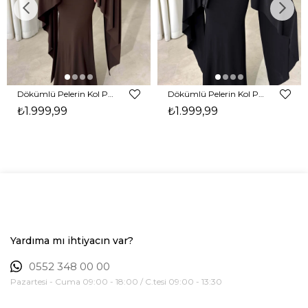
Dökümlü Pelerin Kol Pencere Detaylı Maxi Kahverengi Arlev Kadın Elbise 26Y511
Dökümlü Pelerin Kol Pencere Detaylı Maxi Siyah Arlev Kadın Elbise 26Y511
₺1.999,99
₺1.999,99
Yardıma mı ihtiyacın var?
0552 348 00 00
Pazartesi - Cuma 09:00 - 18:00 / C.tesi 09:00 - 13:30