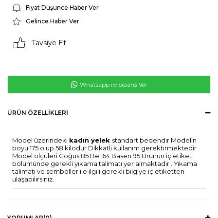
Fiyat Düşünce Haber Ver
Gelince Haber Ver
Tavsiye Et
Whatsapp ile Sipariş Ver
ÜRÜN ÖZELLIKLERI
Model üzerindeki
kadın yelek
standart bedendir Modelin
boyu 175 olup 58 kilodur Dikkatli kullanım gerektirmektedir
Model ölçüleri Göğüs 85 Bel 64 Basen 95 Ürünün iç etiket
bölümünde gerekli yıkama talimatı yer almaktadır . Yıkama
talimatı ve semboller ile ilgili gerekli bilgiye iç etiketten
ulaşabilirsiniz.
YORUMLAR
(0)