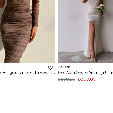
2
Midi Tek Kol Büzgülü Ninfe Kadın Vizon Tül Elbise 22K000524
₺599,99
₺300,00