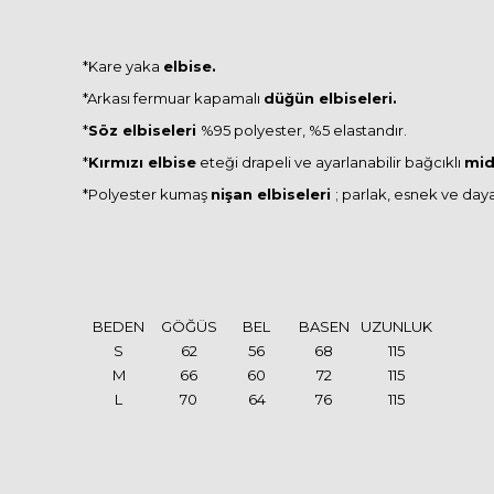
*Kare yaka
elbise.
*Arkası fermuar kapamalı
düğün elbiseleri.
*
Söz elbiseleri
%95 polyester, %5 elastandır.
*
Kırmızı elbise
eteği drapeli ve ayarlanabilir bağcıklı
mid
*Polyester kumaş
nişan elbiseleri
; parlak, esnek ve day
BEDEN
GÖĞÜS
BEL
BASEN
UZUNLUK
S
62
56
68
115
M
66
60
72
115
L
70
64
76
115