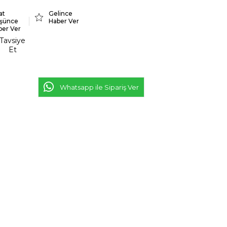
at
Gelince
şünce
Haber Ver
ber Ver
Tavsiye
Et
Whatsapp ile Sipariş Ver