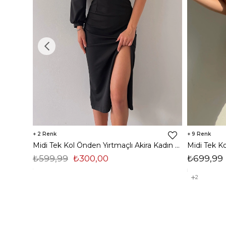
2
9
Midi Tek Kol Önden Yırtmaçlı Akira Kadın Siyah Elbise 22K000228
₺599,99
₺300,00
₺699,99
2