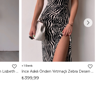
1
8
İnce Askılı Önden Yırtmaçlı Uzun Lisbeth Kadın Beyaz Elbise 22K000581
İnce Askılı Önden Yırtmaçlı Zebra Desen Citlali Kadın Renkli Elbise 22Y000068
₺399,99
₺789,
1