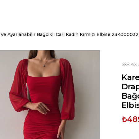
 Ve Ayarlanabilir Bağcıklı Carl Kadın Kırmızı Elbise 23K000032
Stok Kod
Kare
Drap
Bağc
Elb
₺48