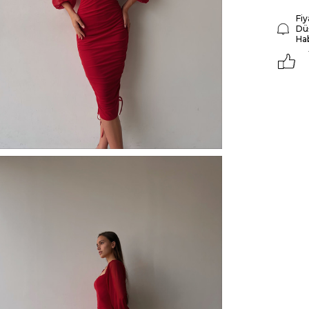
Fiy
Dü
Ha