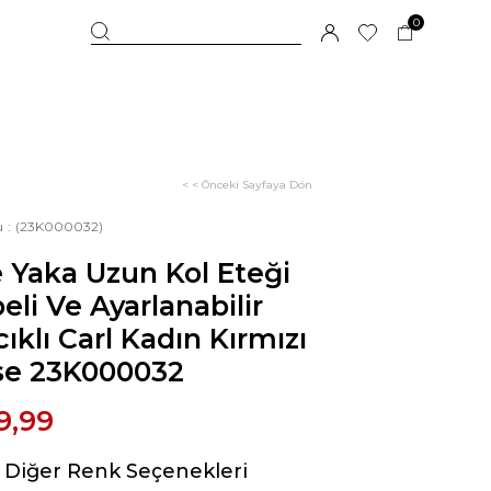
0
< < Önceki Sayfaya Dön
u
(23K000032)
 Yaka Uzun Kol Eteği
eli Ve Ayarlanabilir
ıklı Carl Kadın Kırmızı
ise 23K000032
9,99
Diğer Renk Seçenekleri