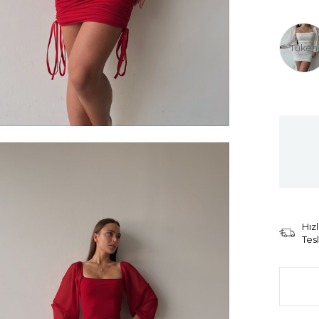
Tüken
Hızl
Tes