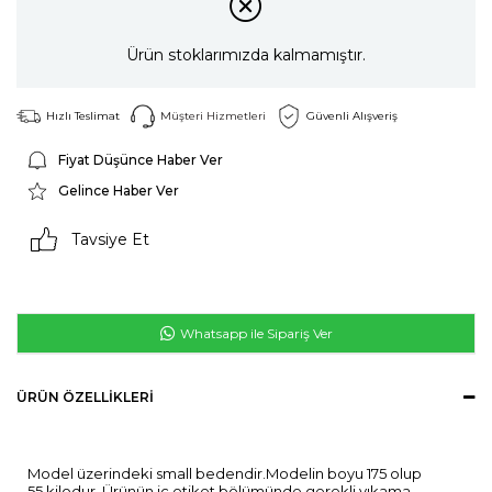
Ürün stoklarımızda kalmamıştır.
Hızlı Teslimat
Müşteri Hizmetleri
Güvenli Alışveriş
Fiyat Düşünce Haber Ver
Gelince Haber Ver
Tavsiye Et
Whatsapp ile Sipariş Ver
ÜRÜN ÖZELLIKLERI
Model üzerindeki small bedendir.Modelin boyu 175 olup
55 kilodur. Ürünün iç etiket bölümünde gerekli yıkama