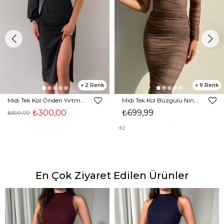
2
9
Midi Tek Kol Önden Yırtmaçlı Akira Kadın Siyah Elbise 22K000228
Midi Tek Kol Büzgülü Ninfe Kadın Vizon Tül Elbise 22K000524
₺300,00
₺699,99
₺599,99
2
En Çok Ziyaret Edilen Ürünler