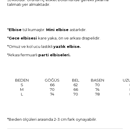
talimatı yer almaktadır.
*
Elbise
tül kumaştır.
M
ini
elbise
astarlıdır.
*
Gece elbisesi
kare yaka, ön ve arkası drapelidir.
*Omuz ve kol ucu lastikli
yazlık elbise.
*Arkası fermuarlı
parti elbiseleri.
BEDEN
GÖĞÜS
BEL
BASEN
UZ
S
66
62
70
M
70
66
74
L
74
70
78
*Beden ölçüleri arasında 2-3 cm fark oynayabilir.