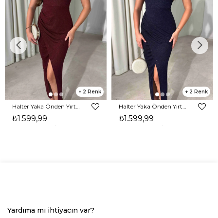
2
2
Halter Yaka Önden Yırtmaçlı Midi Boy Bordo Hasre Kadın Elbise 26Y502
Halter Yaka Önden Yırtmaçlı Midi Boy Lacivert Hasre Kadın Elbise 26Y502
₺1.599,99
₺1.599,99
Yardıma mı ihtiyacın var?