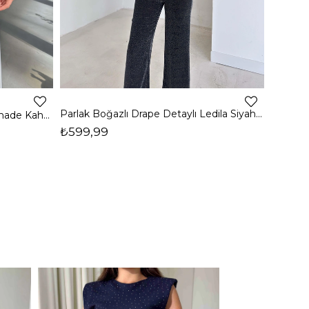
4
Parlak Boğazlı Drape Detaylı Ledila Siyah Kadın Bluz 26K150
Boğazlı Yanı Drape Detaylı Belmade Kahve Kadın Bluz 26K113
₺599,99
₺399,