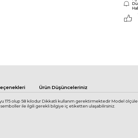
Dü
Ha
çenekleri
Ürün Düşünceleriniz
u 175 olup 58 kilodur Dikkatli kullanım gerektirmektedir Model ölçül
mboller ile ilgili gerekli bilgiye iç etiketten ulaşabilirsiniz.