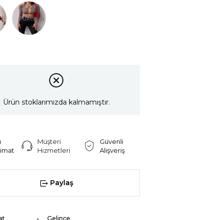
di
Tükendi
Ürün stoklarımızda kalmamıştır.
ı
Müşteri
Güvenli
limat
Hizmetleri
Alışveriş
Paylaş
at
Gelince