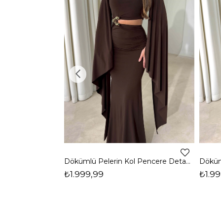
Dökümlü Pelerin Kol Pencere Detaylı Maxi Kahverengi Arlev Kadın Elbise 26Y511
₺1.999,99
₺1.99