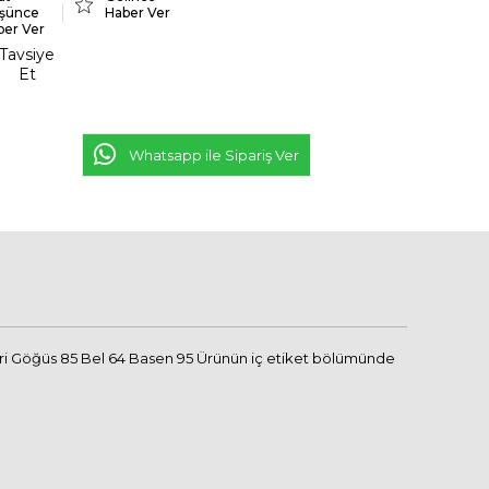
şünce
Haber Ver
ber Ver
Tavsiye
Et
Whatsapp ile Sipariş Ver
eri Göğüs 85 Bel 64 Basen 95 Ürünün iç etiket bölümünde