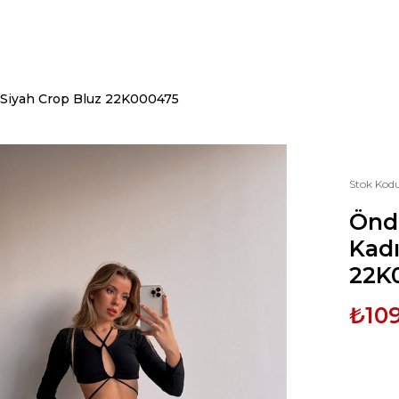
 Siyah Crop Bluz 22K000475
Stok Kod
Öndü
Kadı
22K
₺10