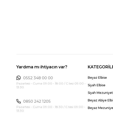
Yardıma mı ihtiyacın var?
KATEGORİL
0552 348 00 00
Beyaz Elbise
Pazartesi - Cuma 09:00 - 18:00 / C.tesi 09:00 -
Siyah Elbise
13:30
Siyah Mezuniyet 
Beyaz Abiye Elb
0850 242 1205
Pazartesi - Cuma 09:00 - 18:30 / C.tesi 09:00 -
Beyaz Mezuniyet
13:30