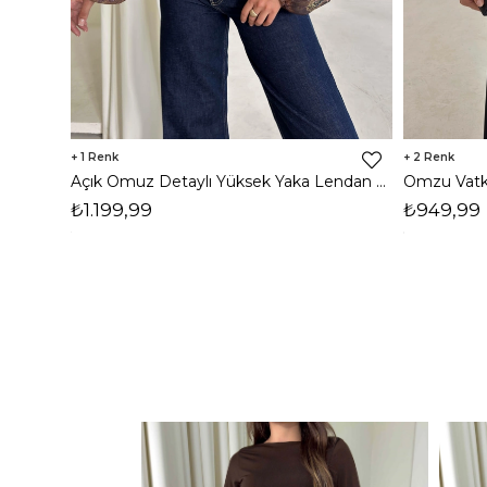
1
2
Açık Omuz Detaylı Yüksek Yaka Lendan Kahve Kadın bluz 26K026
₺1.199,99
₺949,99