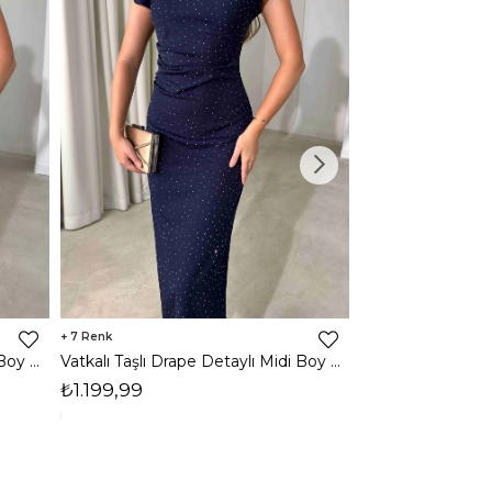
7
3
Vatkalı Taşlı Drape Detaylı Midi Boy Kahverengi Jesep Kadın Elbise 26Y282
Vatkalı Taşlı Drape Detaylı Midi Boy Lacivert Jesep Kadın Elbise 26Y282
₺1.199,99
₺1.599,99