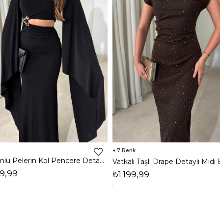
7
Dökümlü Pelerin Kol Pencere Detaylı Maxi Siyah Arlev Kadın Elbise 26Y511
9,99
₺1.199,99