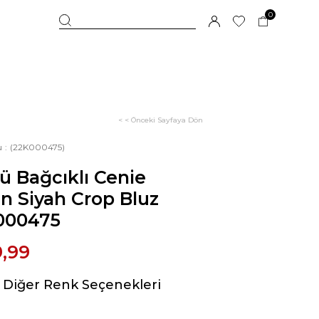
0
< < Önceki Sayfaya Dön
u
(22K000475)
 Bağcıklı Cenie
n Siyah Crop Bluz
000475
9,99
Diğer Renk Seçenekleri