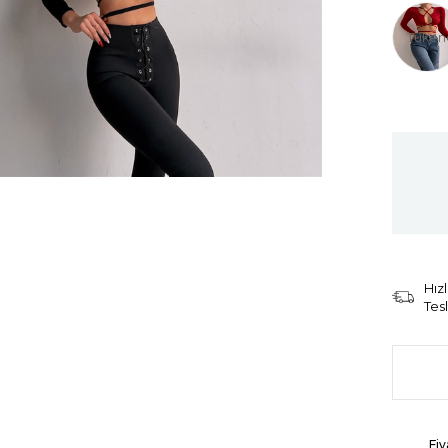
Tüken
Hızl
Tes
Fiy