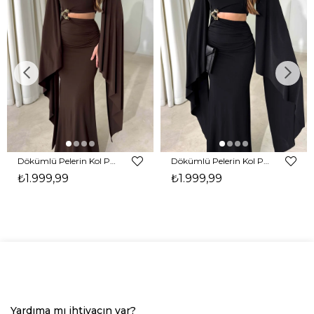
Dökümlü Pelerin Kol Pencere Detaylı Maxi Kahverengi Arlev Kadın Elbise 26Y511
Dökümlü Pelerin Kol Pencere Detaylı Maxi Siyah Arlev Kadın Elbise 26Y511
₺1.999,99
₺1.999,99
Yardıma mı ihtiyacın var?