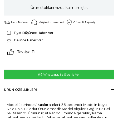
Ürün stoklarımızda kalmamıştır.
Hızlı Teslimat
Müşteri Hizmetleri
Güvenli Alışveriş
Fiyat Düşünce Haber Ver
Gelince Haber Ver
Tavsiye Et
Whatsapp ile Sipariş Ver
ÜRÜN ÖZELLIKLERI
Model üzerindeki
kadın ceket
36 bedendir Modelin boyu
175 olup 58 kilodur Ürün örmedir Model ölçüleri Göğüs 85 Bel
64 Basen 95 Ürünün iç etiket bölümünde gerekli yıkama
talimatı yer almaktadır . Yıkama talimatı ve semboller ile ilgili