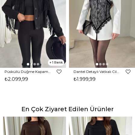
1
Püsküllü Düğme Kapamalı Nerlan Siyah Kadın Ceket 26K336
Dantel Detaylı Vatkalı Cilron Ekru Kadın Ceket 26Y010
₺2.099,99
₺1.999,99
En Çok Ziyaret Edilen Ürünler