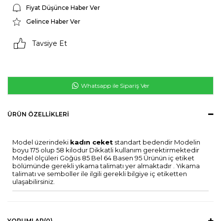
Fiyat Düşünce Haber Ver
Gelince Haber Ver
Tavsiye Et
Whatsapp ile Sipariş Ver
ÜRÜN ÖZELLIKLERI
Model üzerindeki
kadın ceket
standart bedendir Modelin
boyu 175 olup 58 kilodur Dikkatli kullanım gerektirmektedir
Model ölçüleri Göğüs 85 Bel 64 Basen 95 Ürünün iç etiket
bölümünde gerekli yıkama talimatı yer almaktadır . Yıkama
talimatı ve semboller ile ilgili gerekli bilgiye iç etiketten
ulaşabilirsiniz.
YORUMLAR
(0)