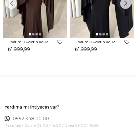
Dökümlü Pelerin Kol Pencere Detaylı Maxi Kahverengi Arlev Kadın Elbise 26Y511
Dökümlü Pelerin Kol Pencere Detaylı Maxi Siyah Arlev Kadın Elbise 26Y511
₺1.999,99
₺1.999,99
Yardıma mı ihtiyacın var?
0552 348 00 00
Pazartesi - Cuma 09:00 - 18:00 / C.tesi 09:00 - 13:30