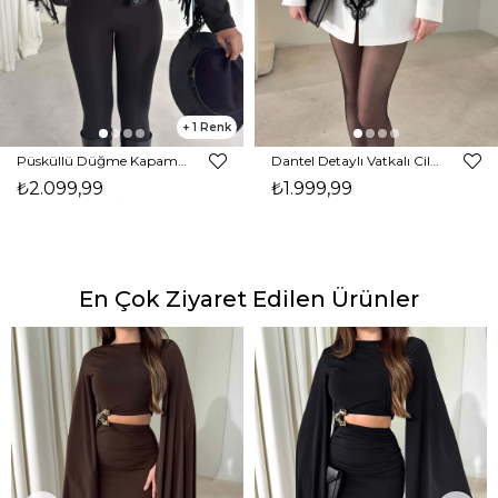
1
Püsküllü Düğme Kapamalı Nerlan Siyah Kadın Ceket 26K336
Dantel Detaylı Vatkalı Cilron Ekru Kadın Ceket 26Y010
₺2.099,99
₺1.999,99
En Çok Ziyaret Edilen Ürünler