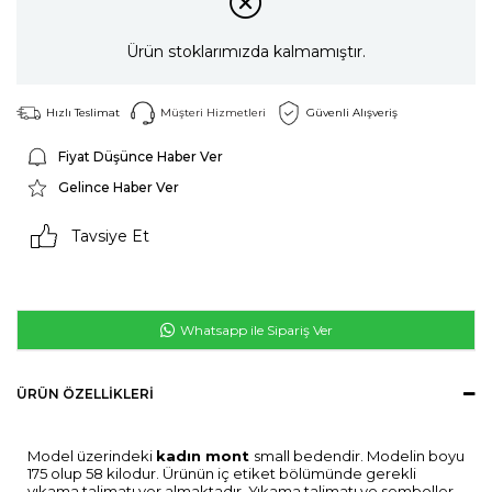
Ürün stoklarımızda kalmamıştır.
Hızlı Teslimat
Müşteri Hizmetleri
Güvenli Alışveriş
Fiyat Düşünce Haber Ver
Gelince Haber Ver
Tavsiye Et
Whatsapp ile Sipariş Ver
ÜRÜN ÖZELLIKLERI
Model üzerindeki
kadın mont
small bedendir. Modelin boyu
175 olup 58 kilodur. Ürünün iç etiket bölümünde gerekli
yıkama talimatı yer almaktadır. Yıkama talimatı ve semboller