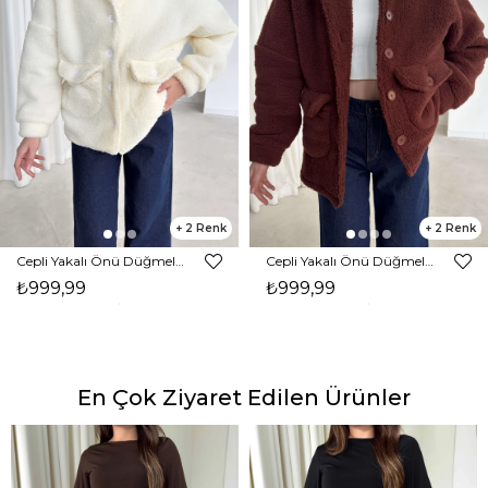
2
2
Cepli Yakalı Önü Düğmeli Rila Ekru Kadın Peluş Mont 26K343
Cepli Yakalı Önü Düğmeli Rila Kahve Kadın Peluş Mont 26K343
₺999,99
₺999,99
En Çok Ziyaret Edilen Ürünler