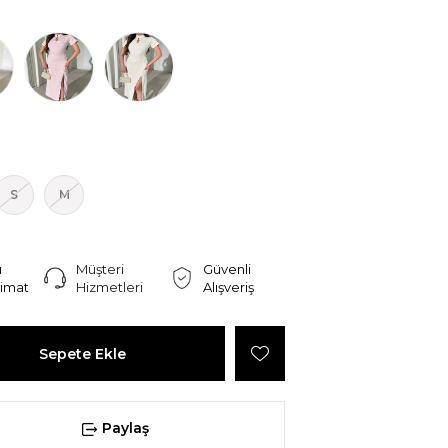
S
M
ı
Müşteri
Güvenli
limat
Hizmetleri
Alışveriş
Paylaş