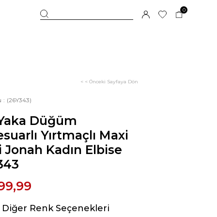
0
< < Önceki Sayfaya Dön
u
(26Y343)
 Yaka Düğüm
suarlı Yırtmaçlı Maxi
 Jonah Kadın Elbise
343
99,99
Diğer Renk Seçenekleri