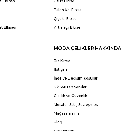
 Elbisesi
Uzun Elbise
Balon Kol Elbise
Çiçekli Elbise
t Elbisesi
Yırtmaçlı Elbise
MODA ÇELİKLER HAKKINDA
Biz Kimiz
İletişim
İade ve Değişim Koşulları
Sık Sorulan Sorular
Gizlilik ve Güvenlik
Mesafeli Satış Sözleşmesi
Mağazalarımız
Blog
Site Haritası