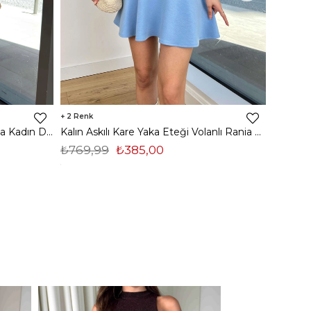
2
2
Ayarlanabilir Askılı Drapeli Heloisa Kadın Desenli Mavi Mini Elbise 23Y000506
Kalın Askılı Kare Yaka Eteği Volanlı Rania Kadın Mavi Mini Elbise 24Y373
₺769,99
₺385,00
₺819,