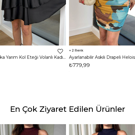
2
Kruvaze Yaka Yarım Kol Eteği Volanlı Kadın Siyah Saten Mini Elbise 24Y300
₺779,99
En Çok Ziyaret Edilen Ürünler