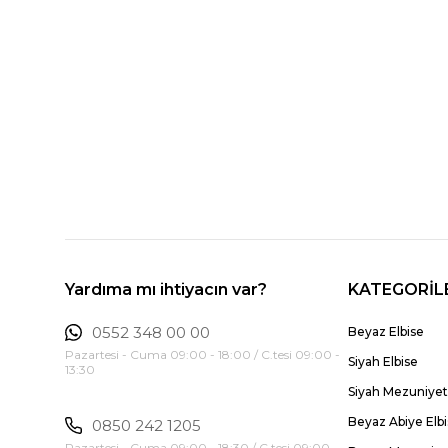
Yardıma mı ihtiyacın var?
KATEGORİL
0552 348 00 00
Beyaz Elbise
Pazartesi - Cuma 09:00 - 18:00 / C.tesi 09:00 -
Siyah Elbise
13:30
Siyah Mezuniyet 
Beyaz Abiye Elb
0850 242 1205
Pazartesi - Cuma 09:00 - 18:30 / C.tesi 09:00 -