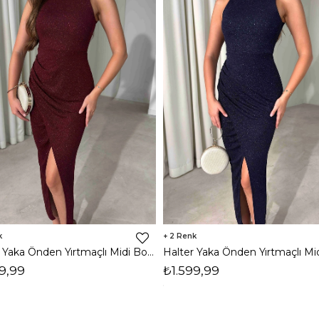
2
Halter Yaka Önden Yırtmaçlı Midi Boy Bordo Hasre Kadın Elbise 26Y502
9,99
₺1.599,99