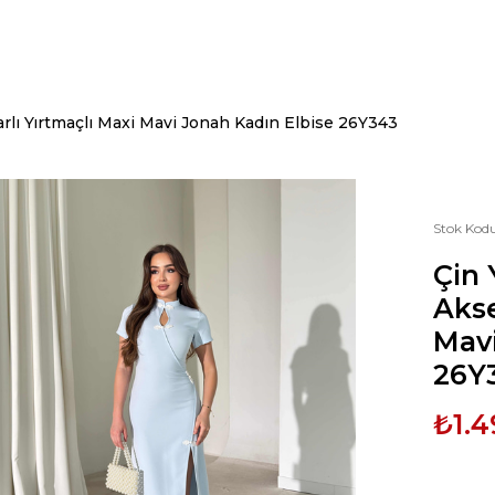
lı Yırtmaçlı Maxi Mavi Jonah Kadın Elbise 26Y343
Stok Kod
Çin
Akse
Mavi
26Y
₺1.4