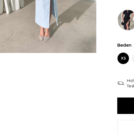
Beden
XS
Hızl
Tes