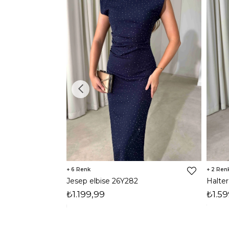
6
2
Jesep elbise 26Y282
₺1.199,99
₺1.59