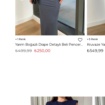
1
5
Yarım Boğazlı Drape Detaylı Beli Pencere Detaylı Andriel Kadın Füme Elbise 24k205
₺499,99
₺250,00
₺549,99