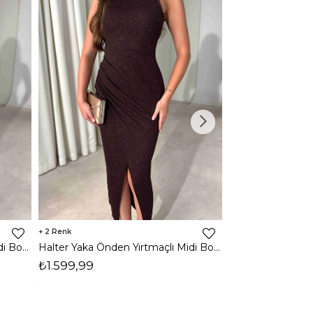
2
1
Halter Yaka Önden Yırtmaçlı Midi Boy Lacivert Hasre Kadın Elbise 26Y502
Halter Yaka Önden Yırtmaçlı Midi Boy Kahverengi Hasre Kadın Elbise 26Y502
₺1.599,99
₺1.799,99