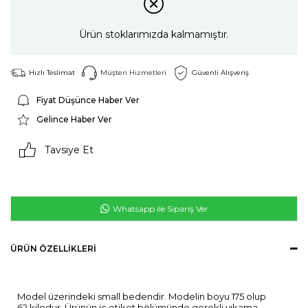
Ürün stoklarımızda kalmamıştır.
Hızlı Teslimat
Müşteri Hizmetleri
Güvenli Alışveriş
Fiyat Düşünce Haber Ver
Gelince Haber Ver
Tavsiye Et
Whatsapp ile Sipariş Ver
ÜRÜN ÖZELLIKLERI
Model üzerindeki small bedendir. Modelin boyu 175 olup
62 kilodur. Ürünün iç etiket bölümünde gerekli yıkama