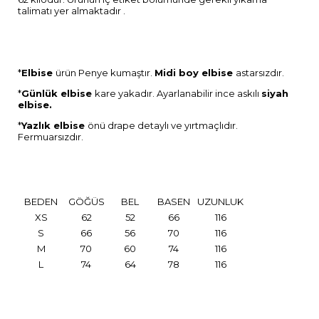
talimatı yer almaktadır .
*
Elbise
ürün Penye kumaştır.
Midi boy elbise
astarsızdır.
*
Günlük elbise
kare yakadır. Ayarlanabilir ince askılı
siyah
elbise.
*
Y
azlık
elbise
önü drape detaylı ve yırtmaçlıdır.
Fermuarsızdır.
BEDEN
GÖĞÜS
BEL
BASEN
UZUNLUK
XS
62
52
66
116
S
66
56
70
116
M
70
60
74
116
L
74
64
78
116