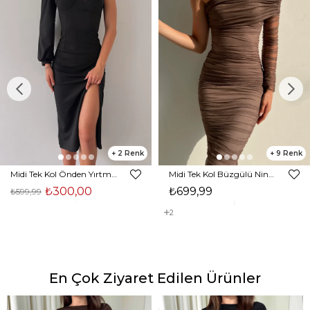
2
9
Midi Tek Kol Önden Yırtmaçlı Akira Kadın Siyah Elbise 22K000228
Midi Tek Kol Büzgülü Ninfe Kadın Vizon Tül Elbise 22K000524
₺300,00
₺699,99
₺599,99
2
En Çok Ziyaret Edilen Ürünler