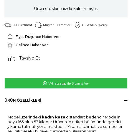
Ürün stoklarımızda kalmamıştır.
Hızlı Teslimat
Müşteri Hizmetleri
Güvenli Alışveriş
Fiyat Düşünce Haber Ver
Gelince Haber Ver
Tavsiye Et
Whatsapp ile Sipariş Ver
ÜRÜN ÖZELLIKLERI
Model üzerindeki
kadın kazak
standart bedendir Modelin
boyu 165 olup 57 kilodur Ürünün iç etiket bölümünde gerekli
yıkama talimatı yer almaktadır . Yıkama talimatı ve semboller
ile ilgili gerekli bilgiye iç etiketten ulaşabilirsiniz.