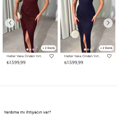
2
2
Halter Yaka Önden Yırtmaçlı Midi Boy Bordo Hasre Kadın Elbise 26Y502
Halter Yaka Önden Yırtmaçlı Midi Boy Lacivert Hasre Kadın Elbise 26Y502
₺1.599,99
₺1.599,99
Yardıma mı ihtiyacın var?